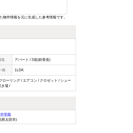
た物件情報を元に生成した参考情報です。
構造
アパート / S造(鉄骨造)
一例
1LDK
 フローリング / エアコン / クロゼット / シュー
置き場 /
泉中学校
馬県太田市)