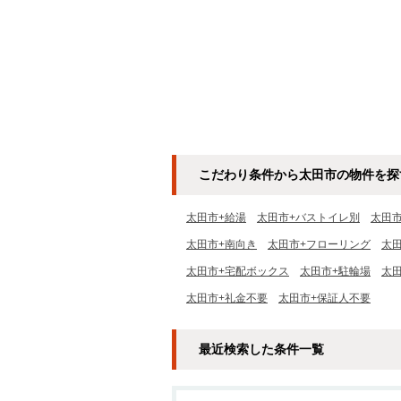
こだわり条件から太田市の物件を探
太田市+給湯
太田市+バストイレ別
太田
太田市+南向き
太田市+フローリング
太
太田市+宅配ボックス
太田市+駐輪場
太田
太田市+礼金不要
太田市+保証人不要
最近検索した条件一覧