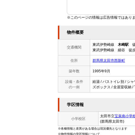
※このページの情報は広告情報ではあり
物件概要
東武伊勢崎線
木崎駅
徒
交通機関
東武伊勢崎線 細谷 徒歩
住所
群馬県太田市西新町
築年数
1995年9月
設備・条件
給湯 / バストイレ別 / シャ
の一例
ズボックス / 全居室収納 / 
学区情報
太田市立
宝泉南小学
小学校区
(群馬県太田市)
※各種情報と差異がある場合は現況優先となります
※物件情報の学区情報について