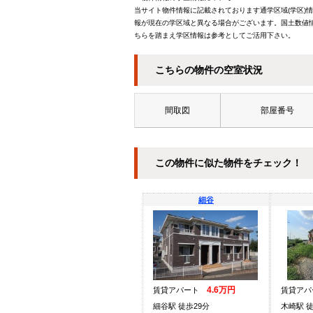
当サイト物件情報に記載されております通学区域(学区)
報が現在の学区域と異なる場合がございます。国土数値情
ちらを踏まえ学区情報は参考としてご活用下さい。
こちらの物件の空室状況
間取図
部屋番号
この物件に似た物件をチェック！
細谷
4.6万円
賃貸アパート
賃貸ア
細谷駅 徒歩29分
木崎駅 徒