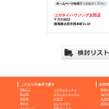
コガネイハウジング太田店
〒373-0033
群馬県太田市西本町11-10
こだわりの条件で探す
太田
2階以上
システムキッチン
藪塚
最上階
カウンターキッチン
強戸
角部屋
P2台可
毛里
南向き
エレベーター
新田
メゾネット
宅配ボックス