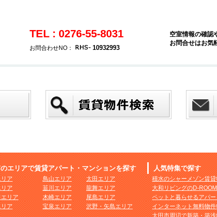
TEL : 0276-55-8031
空室情報の確認
お問合せはお気
10932993
お問合わせNO：
市のエリアで賃貸アパート・マンションを探す
人気特集で探す
エリア
鳥山エリア
太田エリア
積水のシャーメゾン賃貸
エリア
韮川エリア
龍舞エリア
大和リビングのD-ROO
田エリア
木崎エリア
尾島エリア
ペットと暮らせるアパー
エリア
宝泉エリア
沢野・矢島エリア
インターネット無料物件
太田市周辺で新築・築浅