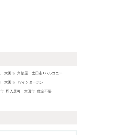
座
太田市+角部屋
太田市+バルコニー
納
太田市+TVインターホン
市+即入居可
太田市+敷金不要