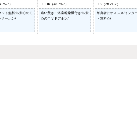
4.75㎡）
1LDK（48.79㎡）
1K（28.21㎡）
ネット無料☆/安心のモ
追い焚き・浴室乾燥機付き☆/安
単身者にオススメ/インタ
ンターホン/
心のＴＶドアホン/
ト無料☆/