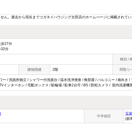
ません。過去から現在までコガネイハウジング太田店のホームぺージに掲載されてい
歩27分
32分
種別 / 
建物階建
2階
間取り
ワー / 洗面所独立 / シャワー付洗面台 / 温水洗浄便座 / 角部屋 / バルコニー / 南向き /
TVインターホン / 宅配ボックス / 駐輪場 / 駐車2台可 / BS / 防犯カメラ / 室内洗濯機
校
宝
中学校区
(群