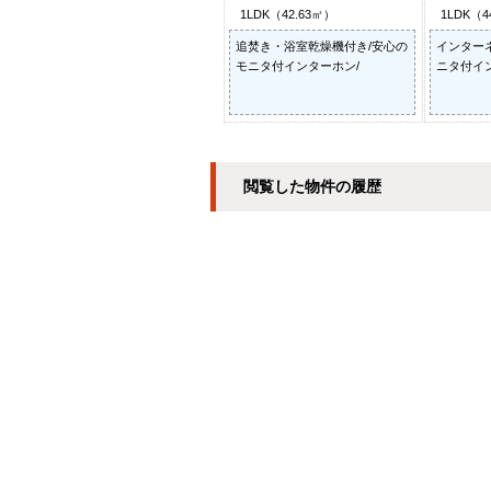
1LDK（42.63㎡）
1LDK（4
追焚き・浴室乾燥機付き/安心の
インター
モニタ付インターホン/
ニタ付イ
閲覧した物件の履歴