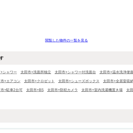
閲覧した物件の一覧を見る
す
市+シャワー
太田市+洗面所独立
太田市+シャワー付洗面台
太田市+温水洗浄便
田市+エアコン
太田市+クロゼット
太田市+シューズボックス
太田市+全居室収
市+駐車2台可
太田市+BS
太田市+防犯カメラ
太田市+室内洗濯機置き場
太田