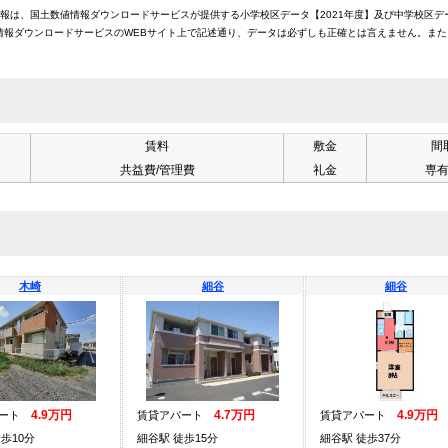
情報は、国土数値情報ダウンロードサービスが提供する小学校区データ【2021年度】及び中学校区デ
報ダウンロードサービスのWEBサイト上で記述通り、データは必ずしも正確とは言えません。また
賃料
敷金
間
共益費/管理費
礼金
専
木崎
細谷
細谷
4.9万円
4.7万円
4.9万円
パート
賃貸アパート
賃貸アパート
歩10分
細谷駅 徒歩15分
細谷駅 徒歩37分