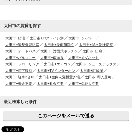
太田市の賃貸を探す
太田市+給湯
太田市+バストイレ別
太田市+シャワー
太田市+追焚機能浴室
太田市+洗面所独立
太田市+温水洗浄便座
太田市+オートバス
太田市+対面式キッチン
太田市+出窓
太田市+バルコニー
太田市+南向き
太田市+メゾネット
太田市+フローリング
太田市+エアコン
太田市+シューズボックス
太田市+床下収納
太田市+TVインターホン
太田市+駐輪場
太田市+駐車2台可
太田市+室内洗濯機置き場
太田市+即入居可
太田市+敷金不要
太田市+礼金不要
太田市+保証人不要
最近検索した条件
このページをメールで送る