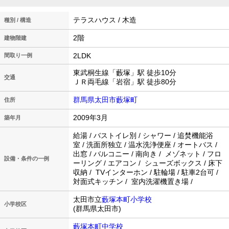
テラスハウス / 木造
種別 / 構造
2階
建物階建
2LDK
間取り一例
東武桐生線「藪塚」駅 徒歩10分
交通
ＪＲ両毛線「岩宿」駅 徒歩80分
群馬県太田市藪塚町
住所
2009年3月
築年月
給湯 / バストイレ別 / シャワー / 追焚機能浴
室 / 洗面所独立 / 温水洗浄便座 / オートバス /
出窓 / バルコニー / 南向き / メゾネット / フロ
設備・条件の一例
ーリング / エアコン / シューズボックス / 床下
収納 / TVインターホン / 駐輪場 / 駐車2台可 /
対面式キッチン / 室内洗濯機置き場 /
太田市立
藪塚本町小学校
小学校区
(群馬県太田市)
藪塚本町中学校