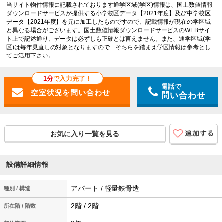
当サイト物件情報に記載されております通学区域(学区)情報は、国土数値情報
ダウンロードサービスが提供する小学校区データ【2021年度】及び中学校区
データ【2021年度】を元に加工したものですので、記載情報が現在の学区域
と異なる場合がございます。国土数値情報ダウンロードサービスのWEBサイ
ト上で記述通り、データは必ずしも正確とは言えません。また、通学区域(学
区)は毎年見直しの対象となりますので、そちらを踏まえ学区情報は参考とし
てご活用下さい。
1分
で入力完了！
電話で
問い合わせ
お気に入り一覧を見る
設備詳細情報
アパート / 軽量鉄骨造
種別 / 構造
2階 / 2階
所在階 / 階数