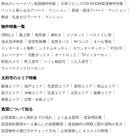
積水のシャーメゾン賃貸物件特集
大和リビングのD-ROOM賃貸物件特集
ペットと暮らせるアパート・マンション
新築・築浅アパート・マンション
敷金・礼金ゼロアパート・マンション
物件特集一覧
2階以上
最上階
角部屋
南向き
メゾネット
バストイレ別
温水洗浄便座
浴室乾燥機
追焚きバス
IHコンロ
オール電化
インターネット無料
システムキッチン
カウンターキッチン
P2台可
エレベーター
宅配ボックス
オートロック
TVインターホン
防犯カメラ
即入居可
ペット相談可
二人入居可
ウォークインクローゼット
太田市のエリア特集
藪塚エリア
強戸エリア
毛里田エリア
新田エリア
鳥山エリア
韮川エリア
木崎エリア
宝泉エリア
太田エリア
龍舞エリア
尾島エリア
沢野・矢島エリア
賃貸について知る
お部屋探しから契約までの流れ
よくある質問
賃貸用語集
賃貸契約費用や一人暮らしの初期費用
賃貸物件の間取り図や資料の見方
賃貸物件の選び方やチェック方法
お部屋探しにオススメの時期