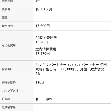
2年
契約期間
あり 1ヶ月
更新料
損保
17,600円
鍵交換代
24時間管理費
1,320円
その他費用
室内清掃費用
57,970円
らくらくパートナー らくらくパートナー 初回
家賃引落し時：33，000円、月額：総家賃の
保証会社
2％
110％
仲介手数料
バイク置き場
有 無料
駐車場
近隣駐車場