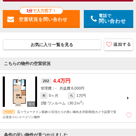
1分
で入力完了！
電話で
問い合わせ
お気に入り一覧を見る
こちらの物件の空室状況
4.4万円
202
-
6,000円
0ヶ月
1万円
敷
礼
2
2階
ワンルーム（30.2ｍ
）
広々ウォークイン収納☆/日当たりの良い南向き洋室/防犯カメラ設置で安
心安全☆/シャーメゾン物件
条件の近い物件が見つかりました