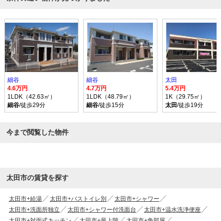
細谷
細谷
太田
4.6万円
4.7万円
5.4万円
1LDK（42.63㎡）
1LDK（48.79㎡）
1K（29.75㎡）
細谷
/徒歩29分
細谷
/徒歩15分
太田
/徒歩19分
今まで閲覧した物件
太田市の賃貸を探す
太田市+給湯
太田市+バストイレ別
太田市+シャワー
太田市+洗面所独立
太田市+シャワー付洗面台
太田市+温水洗浄便座
太田市+対面式キッチン
太田市+最上階
太田市+角部屋