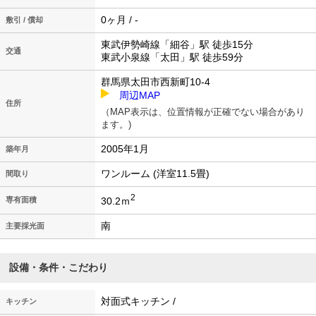
0ヶ月 / -
敷引 / 償却
東武伊勢崎線「細谷」駅 徒歩15分
交通
東武小泉線「太田」駅 徒歩59分
群馬県太田市西新町10-4
周辺MAP
住所
（MAP表示は、位置情報が正確でない場合があり
ます。)
2005年1月
築年月
ワンルーム (洋室11.5畳)
間取り
2
30.2ｍ
専有面積
南
主要採光面
設備・条件・こだわり
対面式キッチン /
キッチン