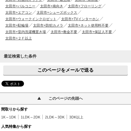
太田市+バルコニー
太田市+南向き
太田市+フローリング
太田市+エアコン
太田市+シューズボックス
太田市+ウォークインクロゼット
太田市+TVインターホン
太田市+駐輪場
太田市+防犯カメラ
太田市+ネット使用料不要
太田市+室内洗濯機置き場
太田市+敷金不要
太田市+保証人不要
太田市+２Ｆ以上
最近検索した条件
このページをメールで送る
このページの先頭へ
間取りから探す
1K～1DK
1LDK～2DK
2LDK～3DK
3DK以上
人気特集から探す