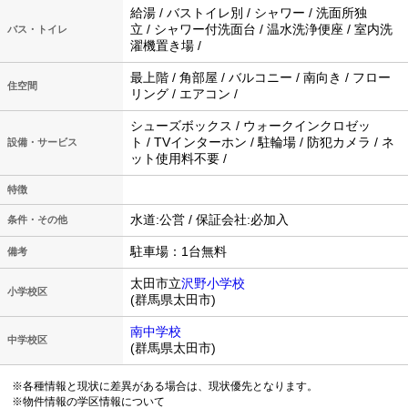
給湯 / バストイレ別 / シャワー / 洗面所独
立 / シャワー付洗面台 / 温水洗浄便座 / 室内洗
バス・トイレ
濯機置き場 /
最上階 / 角部屋 / バルコニー / 南向き / フロー
住空間
リング / エアコン /
シューズボックス / ウォークインクロゼッ
ト / TVインターホン / 駐輪場 / 防犯カメラ / ネ
設備・サービス
ット使用料不要 /
特徴
水道:公営 / 保証会社:必加入
条件・その他
駐車場：1台無料
備考
太田市立
沢野小学校
小学校区
(群馬県太田市)
南中学校
中学校区
(群馬県太田市)
※各種情報と現状に差異がある場合は、現状優先となります。
※物件情報の学区情報について