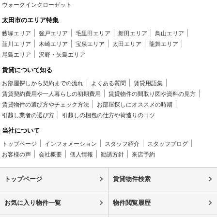
ウォークインクローゼット
太田市のエリア特集
藪塚エリア
強戸エリア
毛里田エリア
新田エリア
鳥山エリア
韮川エリア
木崎エリア
宝泉エリア
太田エリア
龍舞エリア
尾島エリア
沢野・矢島エリア
賃貸について知る
お部屋探しから契約までの流れ
よくある質問
賃貸用語集
賃貸契約費用や一人暮らしの初期費用
賃貸物件の間取り図や資料の見方
賃貸物件の選び方やチェック方法
お部屋探しにオススメの時期
引越し業者の選び方
引越しの梱包の仕方や荷造りのコツ
当社について
トップページ
インフォメーション
スタッフ紹介
スタッフブログ
お客様の声
会社概要
個人情報
勧誘方針
来店予約
トップページ
賃貸物件検索
お気に入り物件一覧
物件閲覧履歴