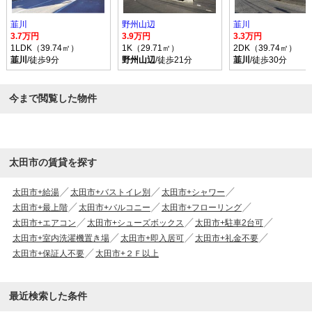
韮川
野州山辺
韮川
3.7万円
3.9万円
3.3万円
1LDK（39.74㎡）
1K（29.71㎡）
2DK（39.74㎡）
韮川
/徒歩9分
野州山辺
/徒歩21分
韮川
/徒歩30分
今まで閲覧した物件
太田市の賃貸を探す
太田市+給湯
太田市+バストイレ別
太田市+シャワー
太田市+最上階
太田市+バルコニー
太田市+フローリング
太田市+エアコン
太田市+シューズボックス
太田市+駐車2台可
太田市+室内洗濯機置き場
太田市+即入居可
太田市+礼金不要
太田市+保証人不要
太田市+２Ｆ以上
最近検索した条件