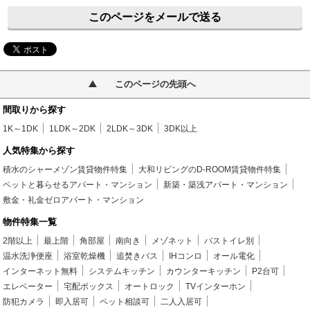
このページをメールで送る
このページの先頭へ
間取りから探す
1K～1DK
1LDK～2DK
2LDK～3DK
3DK以上
人気特集から探す
積水のシャーメゾン賃貸物件特集
大和リビングのD-ROOM賃貸物件特集
ペットと暮らせるアパート・マンション
新築・築浅アパート・マンション
敷金・礼金ゼロアパート・マンション
物件特集一覧
2階以上
最上階
角部屋
南向き
メゾネット
バストイレ別
温水洗浄便座
浴室乾燥機
追焚きバス
IHコンロ
オール電化
インターネット無料
システムキッチン
カウンターキッチン
P2台可
エレベーター
宅配ボックス
オートロック
TVインターホン
防犯カメラ
即入居可
ペット相談可
二人入居可