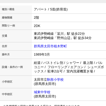
アパート / S造(鉄骨造)
種別 / 構造
2階
建物階建
2DK
間取り一例
東武伊勢崎線「韮川」駅 徒歩22分
交通
東武伊勢崎線「野州山辺」駅 徒歩34分
群馬県太田市植木野町
住所
1989年3月
築年月
給湯 / バストイレ別 / シャワー / 最上階 / バル
コニー / フローリング / エアコン / シューズボ
設備・条件の一例
ックス / 駐車2台可 / 室内洗濯機置き場 /
太田市立
駒形小学校
小学校区
(群馬県太田市)
城東中学校
中学校区
(群馬県太田市)