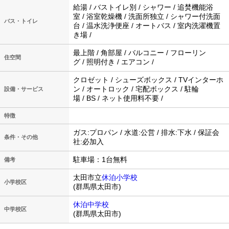
給湯 / バストイレ別 / シャワー / 追焚機能浴
室 / 浴室乾燥機 / 洗面所独立 / シャワー付洗面
バス・トイレ
台 / 温水洗浄便座 / オートバス / 室内洗濯機置
き場 /
最上階 / 角部屋 / バルコニー / フローリン
住空間
グ / 照明付き / エアコン /
クロゼット / シューズボックス / TVインターホ
ン / オートロック / 宅配ボックス / 駐輪
設備・サービス
場 / BS / ネット使用料不要 /
特徴
ガス:プロパン / 水道:公営 / 排水:下水 / 保証会
条件・その他
社:必加入
駐車場：1台無料
備考
太田市立
休泊小学校
小学校区
(群馬県太田市)
休泊中学校
中学校区
(群馬県太田市)