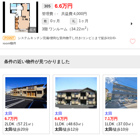
6.6万円
305
-
4,000円
0ヶ月
1ヶ月
敷
礼
2
3階
ワンルーム（34.22ｍ
）
システムキッチン完備/便利な室内物干し付き/コンビニまで徒歩3分/D-
room物件
条件の近い物件が見つかりました
太田
太田
太田
6.7万円
6.6万円
7.1万円
2LDK（57.21㎡）
1LDK（48.63㎡）
1LDK（37.03㎡）
太田
/徒歩20分
太田
/徒歩12分
太田
/徒歩10分