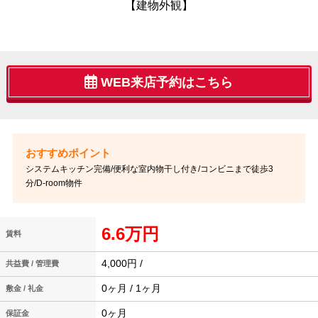
【建物外観】
WEB来店予約はこちら
システムキッチン完備/便利な室内物干し付き/コンビニまで徒歩3
分/D-room物件
6.6万円
賃料
4,000円 /
共益費 / 管理費
0ヶ月 / 1ヶ月
敷金 / 礼金
0ヶ月
保証金