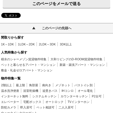
このページをメールで送る
このページの先頭へ
間取りから探す
1K～1DK
1LDK～2DK
2LDK～3DK
3DK以上
人気特集から探す
積水のシャーメゾン賃貸物件特集
大和リビングのD-ROOM賃貸物件特集
ペットと暮らせるアパート・マンション
新築・築浅アパート・マンション
敷金・礼金ゼロアパート・マンション
物件特集一覧
2階以上
最上階
角部屋
南向き
メゾネット
バストイレ別
温水洗浄便座
浴室乾燥機
追焚きバス
IHコンロ
オール電化
インターネット無料
システムキッチン
カウンターキッチン
P2台可
エレベーター
宅配ボックス
オートロック
TVインターホン
防犯カメラ
即入居可
ペット相談可
二人入居可
ウォークインクローゼット