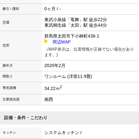
0ヶ月 / -
敷引 / 償却
東武小泉線「竜舞」駅 徒歩22分
交通
東武桐生線「太田」駅 徒歩44分
群馬県太田市下小林町438-1
周辺MAP
住所
（MAP表示は、位置情報が正確でない場合があり
ます。)
2020年2月
築年月
ワンルーム (洋室11.9畳)
間取り
2
34.22ｍ
専有面積
南西
主要採光面
設備・条件・こだわり
システムキッチン /
キッチン