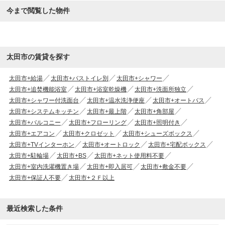
今まで閲覧した物件
太田市の賃貸を探す
太田市+給湯
太田市+バストイレ別
太田市+シャワー
太田市+追焚機能浴室
太田市+浴室乾燥機
太田市+洗面所独立
太田市+シャワー付洗面台
太田市+温水洗浄便座
太田市+オートバス
太田市+システムキッチン
太田市+最上階
太田市+角部屋
太田市+バルコニー
太田市+フローリング
太田市+照明付き
太田市+エアコン
太田市+クロゼット
太田市+シューズボックス
太田市+TVインターホン
太田市+オートロック
太田市+宅配ボックス
太田市+駐輪場
太田市+BS
太田市+ネット使用料不要
太田市+室内洗濯機置き場
太田市+即入居可
太田市+敷金不要
太田市+保証人不要
太田市+２Ｆ以上
最近検索した条件