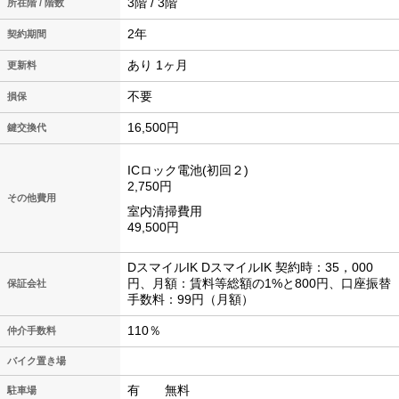
3階 / 3階
所在階 / 階数
2年
契約期間
あり 1ヶ月
更新料
不要
損保
16,500円
鍵交換代
ICロック電池(初回２)
2,750円
その他費用
室内清掃費用
49,500円
DスマイルIK DスマイルIK 契約時：35，000
円、月額：賃料等総額の1%と800円、口座振替
保証会社
手数料：99円（月額）
110％
仲介手数料
バイク置き場
有 無料
駐車場