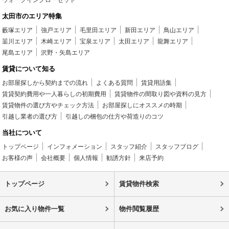
太田市のエリア特集
藪塚エリア
強戸エリア
毛里田エリア
新田エリア
鳥山エリア
韮川エリア
木崎エリア
宝泉エリア
太田エリア
龍舞エリア
尾島エリア
沢野・矢島エリア
賃貸について知る
お部屋探しから契約までの流れ
よくある質問
賃貸用語集
賃貸契約費用や一人暮らしの初期費用
賃貸物件の間取り図や資料の見方
賃貸物件の選び方やチェック方法
お部屋探しにオススメの時期
引越し業者の選び方
引越しの梱包の仕方や荷造りのコツ
当社について
トップページ
インフォメーション
スタッフ紹介
スタッフブログ
お客様の声
会社概要
個人情報
勧誘方針
来店予約
トップページ
賃貸物件検索
お気に入り物件一覧
物件閲覧履歴