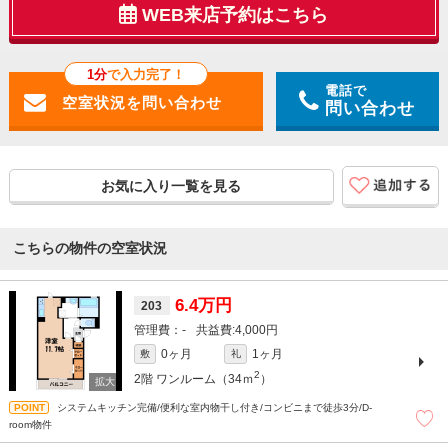
WEB来店予約はこちら
1分
で入力完了！
電話で
問い合わせ
お気に入り一覧を見る
こちらの物件の空室状況
6.4万円
203
-
4,000円
0ヶ月
1ヶ月
敷
礼
2
2階
ワンルーム（34ｍ
）
システムキッチン完備/便利な室内物干し付き/コンビニまで徒歩3分/D-
room物件