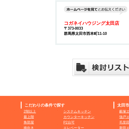
コガネイハウジング太田店
〒373-0033
群馬県太田市西本町11-10
こだわりの条件で探す
太田
2階以上
システムキッチン
藪塚
最上階
カウンターキッチン
強戸
角部屋
P2台可
毛里
南向き
エレベーター
新田