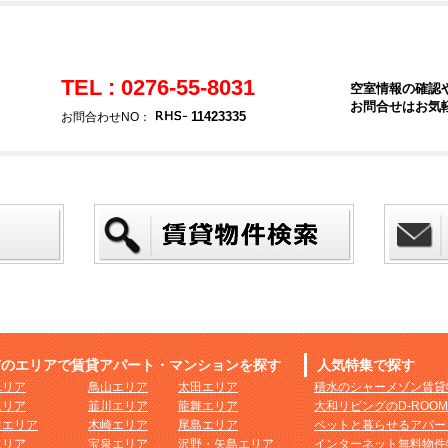
TEL : 0276-55-8031
空室情報の確認
お問合せはお気
11423335
お問合わせNO：
市のエリアで賃貸アパート・マンションを探す
人気特集で探す
エリア
鳥山エリア
太田エリア
積水のシャーメゾン賃貸
エリア
韮川エリア
龍舞エリア
大和リビングのD-ROO
田エリア
木崎エリア
尾島エリア
ペットと暮らせるアパー
エリア
宝泉エリア
沢野・矢島エリア
インターネット無料物件