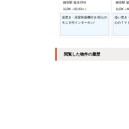
細谷駅 徒歩29分
細谷駅 徒
1LDK（42.63㎡）
1LDK（4
追焚き・浴室乾燥機付き/安心の
追い焚き
モニタ付インターホン/
心のＴＶ
閲覧した物件の履歴