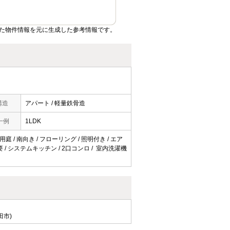
た物件情報を元に生成した参考情報です。
構造
アパート / 軽量鉄骨造
一例
1LDK
庭 / 南向き / フローリング / 照明付き / エア
不要 / システムキッチン / 2口コンロ / 室内洗濯機
田市)