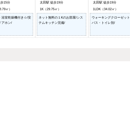
歩15分
太田駅 徒歩19分
太田駅 徒歩19分
8.79㎡）
1K（29.75㎡）
1LDK（34.02㎡）
・浴室乾燥機付き☆/安
ネット無料の１Kのお部屋/シス
ウォーキングクローゼット
ドアホン/
テムキッチン完備/
バス・トイレ別/