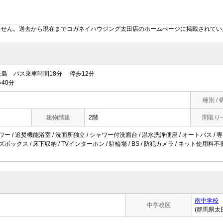
ません。過去から現在までコガネイハウジング太田店のホームぺージに掲載されてい
島 バス乗車時間18分 停歩12分
40分
種別 / 
建物階建
2階
間取り
ワー / 追焚機能浴室 / 洗面所独立 / シャワー付洗面台 / 温水洗浄便座 / オートバス / 専用
ズボックス / 床下収納 / TVインターホン / 駐輪場 / BS / 防犯カメラ / ネット使用料
南中学校
中学校区
(群馬県太