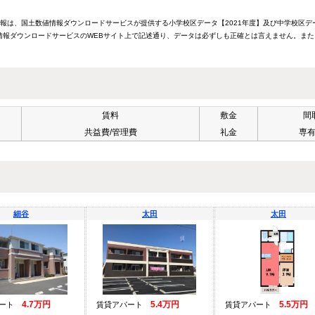
情報は、国土数値情報ダウンロードサービスが提供する小学校区データ【2021年度】及び中学校区デ
報ダウンロードサービスのWEBサイト上で記述通り、データは必ずしも正確とは言えません。また
賃料
敷金
間
共益費/管理費
礼金
専
細谷
太田
太田
4.7万円
5.4万円
5.5万円
パート
賃貸アパート
賃貸アパート