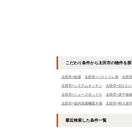
こだわり条件から太田市の物件を探
太田市+給湯
太田市+バストイレ別
太田
太田市+システムキッチン
太田市+2口コン
太田市+シューズボックス
太田市+床下収
太田市+室内洗濯機置き場
太田市+即入居
最近検索した条件一覧