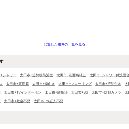
閲覧した物件の一覧を見る
す
市+シャワー
太田市+追焚機能浴室
太田市+洗面所独立
太田市+シャワー付洗面
ロ
太田市+専用庭
太田市+南向き
太田市+フローリング
太田市+照明付き
太
納
太田市+TVインターホン
太田市+駐輪場
太田市+BS
太田市+防犯カメラ
太
可
太田市+敷金不要
太田市+保証人不要