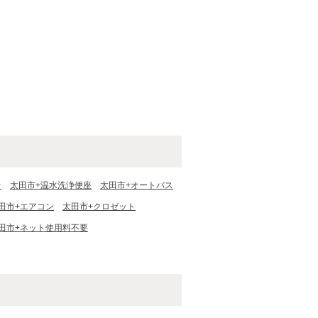
台
太田市+温水洗浄便座
太田市+オートバス
田市+エアコン
太田市+クロゼット
田市+ネット使用料不要