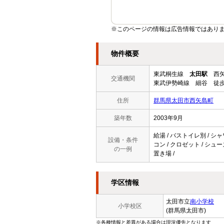
※このページの情報は広告情報ではあり
物件概要
東武桐生線
太田駅
西矢
交通機関
東武伊勢崎線 細谷 徒歩
住所
群馬県太田市西矢島町
築年数
2003年9月
給湯 / バストイレ別 / シャ
設備・条件
コン / クロゼット / シュー
の一例
置き場 /
学区情報
太田市立
南小学校
小学校区
(群馬県太田市)
※各種情報と差異がある場合は現況優先となります