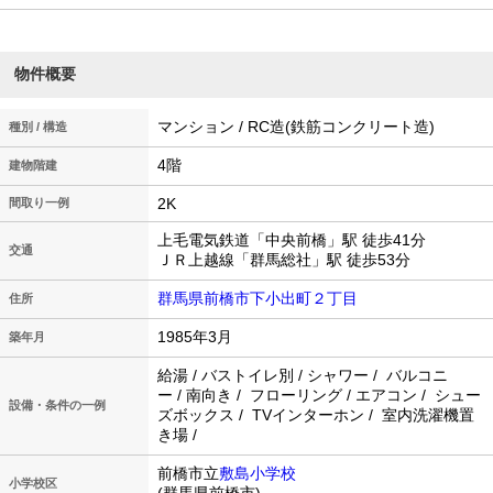
物件概要
マンション / RC造(鉄筋コンクリート造)
種別 / 構造
4階
建物階建
2K
間取り一例
上毛電気鉄道「中央前橋」駅 徒歩41分
交通
ＪＲ上越線「群馬総社」駅 徒歩53分
群馬県前橋市下小出町２丁目
住所
1985年3月
築年月
給湯 / バストイレ別 / シャワー / バルコニ
ー / 南向き / フローリング / エアコン / シュー
設備・条件の一例
ズボックス / TVインターホン / 室内洗濯機置
き場 /
前橋市立
敷島小学校
小学校区
(群馬県前橋市)