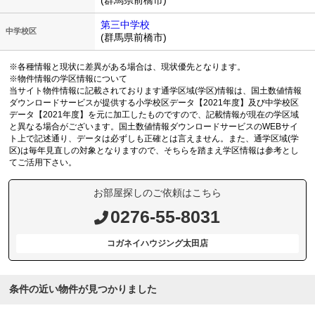
第三中学校
中学校区
(群馬県前橋市)
※各種情報と現状に差異がある場合は、現状優先となります。
※物件情報の学区情報について
当サイト物件情報に記載されております通学区域(学区)情報は、国土数値情報
ダウンロードサービスが提供する小学校区データ【2021年度】及び中学校区
データ【2021年度】を元に加工したものですので、記載情報が現在の学区域
と異なる場合がございます。国土数値情報ダウンロードサービスのWEBサイ
ト上で記述通り、データは必ずしも正確とは言えません。また、通学区域(学
区)は毎年見直しの対象となりますので、そちらを踏まえ学区情報は参考とし
てご活用下さい。
お部屋探しのご依頼はこちら
0276-55-8031
コガネイハウジング太田店
条件の近い物件が見つかりました