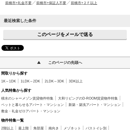
前橋市+礼金不要
前橋市+保証人不要
前橋市+２Ｆ以上
最近検索した条件
このページをメールで送る
このページの先頭へ
間取りから探す
1K～1DK
1LDK～2DK
2LDK～3DK
3DK以上
人気特集から探す
積水のシャーメゾン賃貸物件特集
大和リビングのD-ROOM賃貸物件特集
ペットと暮らせるアパート・マンション
新築・築浅アパート・マンション
敷金・礼金ゼロアパート・マンション
物件特集一覧
2階以上
最上階
角部屋
南向き
メゾネット
バストイレ別