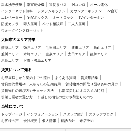
温水洗浄便座
浴室乾燥機
追焚きバス
IHコンロ
オール電化
インターネット無料
システムキッチン
カウンターキッチン
P2台可
エレベーター
宅配ボックス
オートロック
TVインターホン
防犯カメラ
即入居可
ペット相談可
二人入居可
ウォークインクローゼット
太田市のエリア特集
藪塚エリア
強戸エリア
毛里田エリア
新田エリア
鳥山エリア
韮川エリア
木崎エリア
宝泉エリア
太田エリア
龍舞エリア
尾島エリア
沢野・矢島エリア
賃貸について知る
お部屋探しから契約までの流れ
よくある質問
賃貸用語集
賃貸契約費用や一人暮らしの初期費用
賃貸物件の間取り図や資料の見方
賃貸物件の選び方やチェック方法
お部屋探しにオススメの時期
引越し業者の選び方
引越しの梱包の仕方や荷造りのコツ
当社について
トップページ
インフォメーション
スタッフ紹介
スタッフブログ
お客様の声
会社概要
個人情報
勧誘方針
来店予約