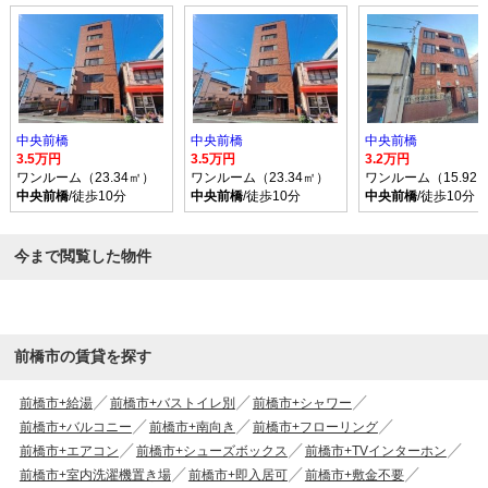
中央前橋
中央前橋
中央前橋
3.5万円
3.5万円
3.2万円
ワンルーム（23.34㎡）
ワンルーム（23.34㎡）
ワンルーム（15.92
中央前橋
/徒歩10分
中央前橋
/徒歩10分
中央前橋
/徒歩10分
今まで閲覧した物件
前橋市の賃貸を探す
前橋市+給湯
前橋市+バストイレ別
前橋市+シャワー
前橋市+バルコニー
前橋市+南向き
前橋市+フローリング
前橋市+エアコン
前橋市+シューズボックス
前橋市+TVインターホン
前橋市+室内洗濯機置き場
前橋市+即入居可
前橋市+敷金不要