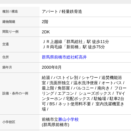
アパート / 軽量鉄骨造
種別 / 構造
2階
建物階建
2DK
間取り一例
ＪＲ上越線「群馬総社」駅 徒歩11分
交通
ＪＲ両毛線「新前橋」駅 徒歩75分
群馬県前橋市総社町高井
住所
2000年8月
築年月
給湯 / バストイレ別 / シャワー / 追焚機能浴
室 / 洗面所独立 / 温水洗浄便座 / オートバス /
最上階 / 角部屋 / バルコニー / 南向き / フロー
リング / エアコン / シューズボックス / TVイ
設備・条件の一例
ンターホン / 宅配ボックス / 駐輪場 / 駐車2台
可 / BS / ネット使用料不要 / 室内洗濯機置き
場 /
前橋市立
勝山小学校
小学校区
(群馬県前橋市)