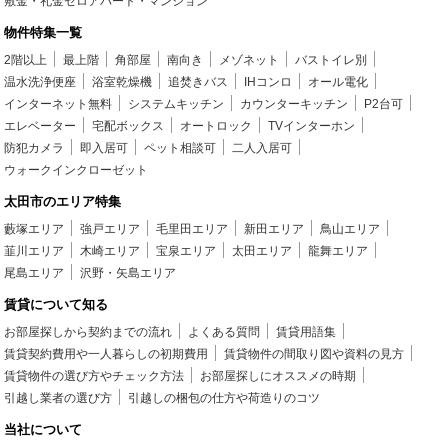
敷金・礼金ゼロアパート・マンション
物件特集一覧
2階以上
最上階
角部屋
南向き
メゾネット
バストイレ別
温水洗浄便座
浴室乾燥機
追焚きバス
IHコンロ
オール電化
インターネット無料
システムキッチン
カウンターキッチン
P2台可
エレベーター
宅配ボックス
オートロック
TVインターホン
防犯カメラ
即入居可
ペット相談可
二人入居可
ウォークインクローゼット
太田市のエリア特集
藪塚エリア
強戸エリア
毛里田エリア
新田エリア
鳥山エリア
韮川エリア
木崎エリア
宝泉エリア
太田エリア
龍舞エリア
尾島エリア
沢野・矢島エリア
賃貸について知る
お部屋探しから契約までの流れ
よくある質問
賃貸用語集
賃貸契約費用や一人暮らしの初期費用
賃貸物件の間取り図や資料の見方
賃貸物件の選び方やチェック方法
お部屋探しにオススメの時期
引越し業者の選び方
引越しの梱包の仕方や荷造りのコツ
当社について