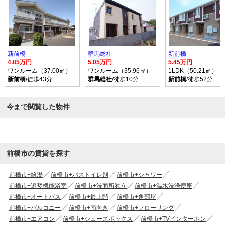
新前橋
群馬総社
新前橋
4.85万円
5.05万円
5.45万円
ワンルーム（37.00㎡）
ワンルーム（35.96㎡）
1LDK（50.21㎡）
新前橋
/徒歩43分
群馬総社
/徒歩10分
新前橋
/徒歩52分
今まで閲覧した物件
前橋市の賃貸を探す
前橋市+給湯
前橋市+バストイレ別
前橋市+シャワー
前橋市+追焚機能浴室
前橋市+洗面所独立
前橋市+温水洗浄便座
前橋市+オートバス
前橋市+最上階
前橋市+角部屋
前橋市+バルコニー
前橋市+南向き
前橋市+フローリング
前橋市+エアコン
前橋市+シューズボックス
前橋市+TVインターホン