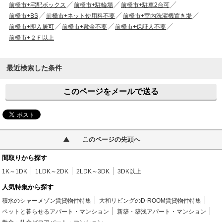
前橋市+宅配ボックス
前橋市+駐輪場
前橋市+駐車2台可
前橋市+BS
前橋市+ネット使用料不要
前橋市+室内洗濯機置き場
前橋市+即入居可
前橋市+敷金不要
前橋市+保証人不要
前橋市+２Ｆ以上
最近検索した条件
このページをメールで送る
このページの先頭へ
間取りから探す
1K～1DK
1LDK～2DK
2LDK～3DK
3DK以上
人気特集から探す
積水のシャーメゾン賃貸物件特集
大和リビングのD-ROOM賃貸物件特集
ペットと暮らせるアパート・マンション
新築・築浅アパート・マンション