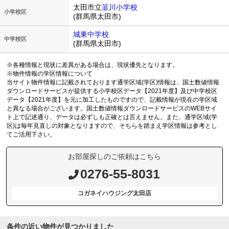
太田市立
韮川小学校
小学校区
(群馬県太田市)
城東中学校
中学校区
(群馬県太田市)
※各種情報と現状に差異がある場合は、現状優先となります。
※物件情報の学区情報について
当サイト物件情報に記載されております通学区域(学区)情報は、国土数値情報
ダウンロードサービスが提供する小学校区データ【2021年度】及び中学校区
データ【2021年度】を元に加工したものですので、記載情報が現在の学区域
と異なる場合がございます。国土数値情報ダウンロードサービスのWEBサイ
ト上で記述通り、データは必ずしも正確とは言えません。また、通学区域(学
区)は毎年見直しの対象となりますので、そちらを踏まえ学区情報は参考とし
てご活用下さい。
お部屋探しのご依頼はこちら
0276-55-8031
コガネイハウジング太田店
条件の近い物件が見つかりました