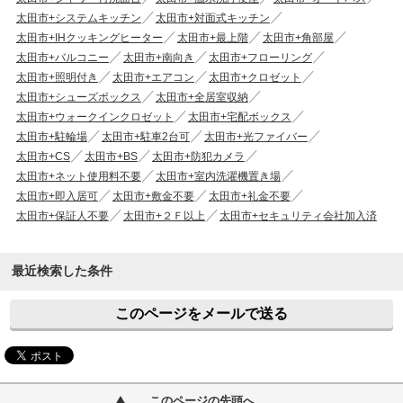
太田市+システムキッチン
太田市+対面式キッチン
太田市+IHクッキングヒーター
太田市+最上階
太田市+角部屋
太田市+バルコニー
太田市+南向き
太田市+フローリング
太田市+照明付き
太田市+エアコン
太田市+クロゼット
太田市+シューズボックス
太田市+全居室収納
太田市+ウォークインクロゼット
太田市+宅配ボックス
太田市+駐輪場
太田市+駐車2台可
太田市+光ファイバー
太田市+CS
太田市+BS
太田市+防犯カメラ
太田市+ネット使用料不要
太田市+室内洗濯機置き場
太田市+即入居可
太田市+敷金不要
太田市+礼金不要
太田市+保証人不要
太田市+２Ｆ以上
太田市+セキュリティ会社加入済
最近検索した条件
このページをメールで送る
このページの先頭へ