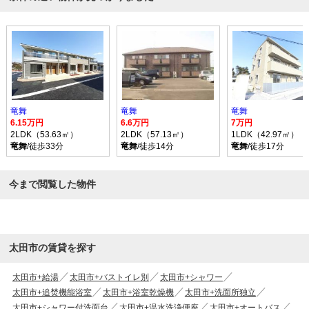
竜舞
竜舞
竜舞
6.15万円
6.6万円
7万円
2LDK（53.63㎡）
2LDK（57.13㎡）
1LDK（42.97㎡）
竜舞
/徒歩33分
竜舞
/徒歩14分
竜舞
/徒歩17分
今まで閲覧した物件
太田市の賃貸を探す
太田市+給湯
太田市+バストイレ別
太田市+シャワー
太田市+追焚機能浴室
太田市+浴室乾燥機
太田市+洗面所独立
太田市+シャワー付洗面台
太田市+温水洗浄便座
太田市+オートバス