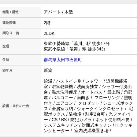
アパート / 木造
種別 / 構造
2階
建物階建
2LDK
間取り一例
東武伊勢崎線「韮川」駅 徒歩17分
交通
東武小泉線「竜舞」駅 徒歩34分
群馬県太田市石原町
住所
新築
築年月
給湯 / バストイレ別 / シャワー / 追焚機能浴
室 / 浴室乾燥機 / 洗面所独立 / シャワー付洗面
台 / 温水洗浄便座 / オートバス / 最上階 / 角部
屋 / バルコニー / 南向き / フローリング / 照明
付き / エアコン / クロゼット / シューズボック
設備・条件の一例
ス / 全居室収納 / ウォークインクロゼット / 宅
配ボックス / 駐輪場 / 駐車2台可 / 光ファイバ
ー / CS / BS / 防犯カメラ / ネット使用料不要 /
システムキッチン / 対面式キッチン / IHクッキ
ングヒーター / 室内洗濯機置き場 /