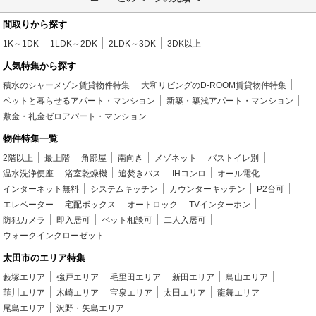
間取りから探す
1K～1DK
1LDK～2DK
2LDK～3DK
3DK以上
人気特集から探す
積水のシャーメゾン賃貸物件特集
大和リビングのD-ROOM賃貸物件特集
ペットと暮らせるアパート・マンション
新築・築浅アパート・マンション
敷金・礼金ゼロアパート・マンション
物件特集一覧
2階以上
最上階
角部屋
南向き
メゾネット
バストイレ別
温水洗浄便座
浴室乾燥機
追焚きバス
IHコンロ
オール電化
インターネット無料
システムキッチン
カウンターキッチン
P2台可
エレベーター
宅配ボックス
オートロック
TVインターホン
防犯カメラ
即入居可
ペット相談可
二人入居可
ウォークインクローゼット
太田市のエリア特集
藪塚エリア
強戸エリア
毛里田エリア
新田エリア
鳥山エリア
韮川エリア
木崎エリア
宝泉エリア
太田エリア
龍舞エリア
尾島エリア
沢野・矢島エリア