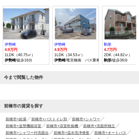
伊勢崎
伊勢崎
駒形
4.9万円
4.9万円
4.7万円
1LDK（40.75㎡）
1LDK（34.53㎡）
2DK（44.82㎡）
伊勢崎
/徒歩16分
伊勢崎
/竜宮橋南 バス乗車時間60分 停歩7分
駒形
/徒歩36分
今まで閲覧した物件
前橋市の賃貸を探す
前橋市+給湯
前橋市+バストイレ別
前橋市+シャワー
前橋市+追焚機能浴室
前橋市+浴室乾燥機
前橋市+洗面所独立
前橋市+シャワー付洗面台
前橋市+温水洗浄便座
前橋市+オートバス