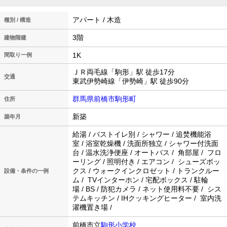
アパート / 木造
種別 / 構造
3階
建物階建
1K
間取り一例
ＪＲ両毛線「駒形」駅 徒歩17分
交通
東武伊勢崎線「伊勢崎」駅 徒歩90分
群馬県前橋市駒形町
住所
新築
築年月
給湯 / バストイレ別 / シャワー / 追焚機能浴
室 / 浴室乾燥機 / 洗面所独立 / シャワー付洗面
台 / 温水洗浄便座 / オートバス / 角部屋 / フロ
ーリング / 照明付き / エアコン / シューズボッ
クス / ウォークインクロゼット / トランクルー
設備・条件の一例
ム / TVインターホン / 宅配ボックス / 駐輪
場 / BS / 防犯カメラ / ネット使用料不要 / シス
テムキッチン / IHクッキングヒーター / 室内洗
濯機置き場 /
前橋市立
駒形小学校