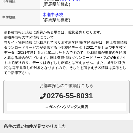
小学校区
(群馬県前橋市)
木瀬中学校
中学校区
(群馬県前橋市)
※各種情報と現状に差異がある場合は、現状優先となります。
※物件情報の学区情報について
当サイト物件情報に記載されております通学区域(学区)情報は、国土数値情報
ダウンロードサービスが提供する小学校区データ【2021年度】及び中学校区
データ【2021年度】を元に加工したものですので、記載情報が現在の学区域
と異なる場合がございます。国土数値情報ダウンロードサービスのWEBサイ
ト上で記述通り、データは必ずしも正確とは言えません。また、通学区域(学
区)は毎年見直しの対象となりますので、そちらを踏まえ学区情報は参考とし
てご活用下さい。
お部屋探しのご依頼はこちら
0276-55-8031
コガネイハウジング太田店
条件の近い物件が見つかりました