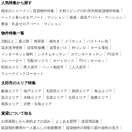
人気特集から探す
積水のシャーメゾン賃貸物件特集
大和リビングのD-ROOM賃貸物件特集
ペットと暮らせるアパート・マンション
新築・築浅アパート・マンション
敷金・礼金ゼロアパート・マンション
物件特集一覧
2階以上
最上階
角部屋
南向き
メゾネット
バストイレ別
温水洗浄便座
浴室乾燥機
追焚きバス
IHコンロ
オール電化
インターネット無料
システムキッチン
カウンターキッチン
P2台可
エレベーター
宅配ボックス
オートロック
TVインターホン
防犯カメラ
即入居可
ペット相談可
二人入居可
ウォークインクローゼット
太田市のエリア特集
藪塚エリア
強戸エリア
毛里田エリア
新田エリア
鳥山エリア
韮川エリア
木崎エリア
宝泉エリア
太田エリア
龍舞エリア
尾島エリア
沢野・矢島エリア
賃貸について知る
お部屋探しから契約までの流れ
よくある質問
賃貸用語集
賃貸契約費用や一人暮らしの初期費用
賃貸物件の間取り図や資料の見方