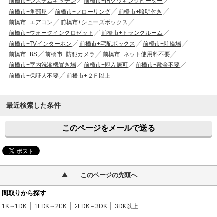
前橋市+システムキッチン
前橋市+IHクッキングヒーター
前橋市+角部屋
前橋市+フローリング
前橋市+照明付き
前橋市+エアコン
前橋市+シューズボックス
前橋市+ウォークインクロゼット
前橋市+トランクルーム
前橋市+TVインターホン
前橋市+宅配ボックス
前橋市+駐輪場
前橋市+BS
前橋市+防犯カメラ
前橋市+ネット使用料不要
前橋市+室内洗濯機置き場
前橋市+即入居可
前橋市+敷金不要
前橋市+保証人不要
前橋市+２Ｆ以上
最近検索した条件
このページをメールで送る
このページの先頭へ
間取りから探す
1K～1DK
1LDK～2DK
2LDK～3DK
3DK以上