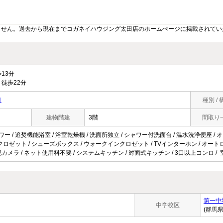
ません。過去から現在までコガネイハウジング太田店のホームぺージに掲載されてい
13分
徒歩22分
目
種別 / 
建物階建
3階
間取り
ワー / 追焚機能浴室 / 浴室乾燥機 / 洗面所独立 / シャワー付洗面台 / 温水洗浄便座 / 
/ クロゼット / シューズボックス / ウォークインクロゼット / TVインターホン / オートロッ
 / 防犯カメラ / ネット使用料不要 / システムキッチン / 対面式キッチン / 3口以上コンロ 
第一中
中学校区
(群馬