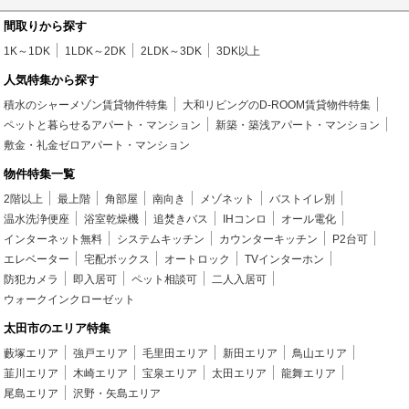
間取りから探す
1K～1DK
1LDK～2DK
2LDK～3DK
3DK以上
人気特集から探す
積水のシャーメゾン賃貸物件特集
大和リビングのD-ROOM賃貸物件特集
ペットと暮らせるアパート・マンション
新築・築浅アパート・マンション
敷金・礼金ゼロアパート・マンション
物件特集一覧
2階以上
最上階
角部屋
南向き
メゾネット
バストイレ別
温水洗浄便座
浴室乾燥機
追焚きバス
IHコンロ
オール電化
インターネット無料
システムキッチン
カウンターキッチン
P2台可
エレベーター
宅配ボックス
オートロック
TVインターホン
防犯カメラ
即入居可
ペット相談可
二人入居可
ウォークインクローゼット
太田市のエリア特集
藪塚エリア
強戸エリア
毛里田エリア
新田エリア
鳥山エリア
韮川エリア
木崎エリア
宝泉エリア
太田エリア
龍舞エリア
尾島エリア
沢野・矢島エリア