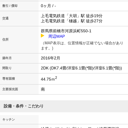
0ヶ月 / -
敷引 / 償却
上毛電気鉄道「大胡」駅 徒歩19分
交通
上毛電気鉄道「樋越」駅 徒歩27分
群馬県前橋市河原浜町550-1
周辺MAP
住所
（MAP表示は、位置情報が正確でない場合があり
ます。)
2016年2月
築年月
2DK (DK7.4畳/洋室6.1畳(*階)/洋室6.1畳(*階))
間取り
2
44.75ｍ
専有面積
南
主要採光面
設備・条件・こだわり
キッチン