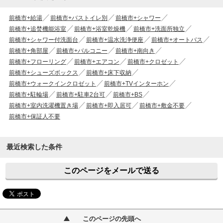
前橋市+給湯
前橋市+バストイレ別
前橋市+シャワー
前橋市+追焚機能浴室
前橋市+浴室乾燥機
前橋市+洗面所独立
前橋市+シャワー付洗面台
前橋市+温水洗浄便座
前橋市+オートバス
前橋市+角部屋
前橋市+バルコニー
前橋市+南向き
前橋市+フローリング
前橋市+エアコン
前橋市+クロゼット
前橋市+シューズボックス
前橋市+床下収納
前橋市+ウォークインクロゼット
前橋市+TVインターホン
前橋市+駐輪場
前橋市+駐車2台可
前橋市+BS
前橋市+室内洗濯機置き場
前橋市+即入居可
前橋市+敷金不要
前橋市+保証人不要
最近検索した条件
このページをメールで送る
このページの先頭へ