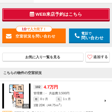
WEB来店予約はこちら
1分
で入力完了！
電話で
問い合わせ
お気に入り一覧を見る
こちらの物件の空室状況
4.7万円
102
-
3,500円
0ヶ月
1ヶ月
敷
礼
2
1階
2DK（44.75ｍ
）