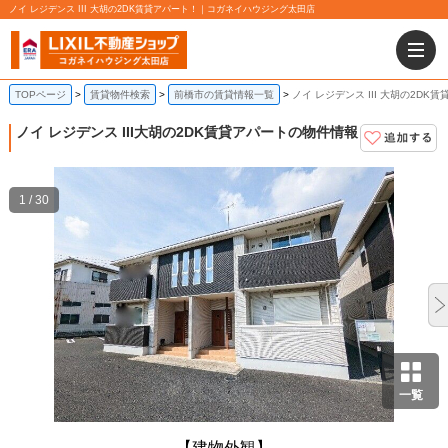
ノイ レジデンス III 大胡の2DK賃貸アパート！｜コガネイハウジング太田店
TOPページ
賃貸物件検索
前橋市の賃貸情報一覧
ノイ レジデンス III 大胡の2DK
ノイ レジデンス III
大胡の2DK賃貸アパートの物件情報
1 / 30
一覧
【建物外観】