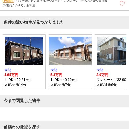
浴室乾燥、追い焚き付き/ウォークインクロゼット付き/のどかな田園風
景/南向きの明るいお部屋
条件の近い物件が見つかりました
大胡
大胡
大胡
4.65万円
5.3万円
3.9万円
1LDK（50.21㎡）
1LDK（40.60㎡）
ワンルーム（32.90
大胡
/徒歩14分
大胡
/徒歩7分
大胡
/徒歩6分
今まで閲覧した物件
前橋市の賃貸を探す