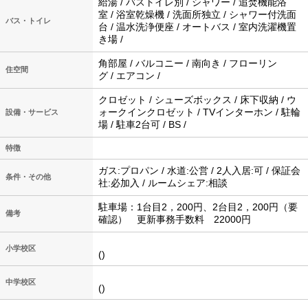
給湯 / バストイレ別 / シャワー / 追焚機能浴
室 / 浴室乾燥機 / 洗面所独立 / シャワー付洗面
バス・トイレ
台 / 温水洗浄便座 / オートバス / 室内洗濯機置
き場 /
角部屋 / バルコニー / 南向き / フローリン
住空間
グ / エアコン /
クロゼット / シューズボックス / 床下収納 / ウ
ォークインクロゼット / TVインターホン / 駐輪
設備・サービス
場 / 駐車2台可 / BS /
特徴
ガス:プロパン / 水道:公営 / 2人入居:可 / 保証会
条件・その他
社:必加入 / ルームシェア:相談
駐車場：1台目2，200円、2台目2，200円（要
備考
確認） 更新事務手数料 22000円
小学校区
()
中学校区
()