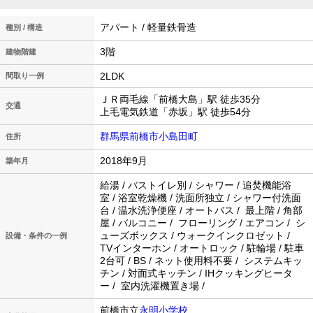
アパート / 軽量鉄骨造
種別 / 構造
3階
建物階建
2LDK
間取り一例
ＪＲ両毛線「前橋大島」駅 徒歩35分
交通
上毛電気鉄道「赤坂」駅 徒歩54分
群馬県前橋市小島田町
住所
2018年9月
築年月
給湯 / バストイレ別 / シャワー / 追焚機能浴
室 / 浴室乾燥機 / 洗面所独立 / シャワー付洗面
台 / 温水洗浄便座 / オートバス / 最上階 / 角部
屋 / バルコニー / フローリング / エアコン / シ
ューズボックス / ウォークインクロゼット /
設備・条件の一例
TVインターホン / オートロック / 駐輪場 / 駐車
2台可 / BS / ネット使用料不要 / システムキッ
チン / 対面式キッチン / IHクッキングヒータ
ー / 室内洗濯機置き場 /
前橋市立
永明小学校