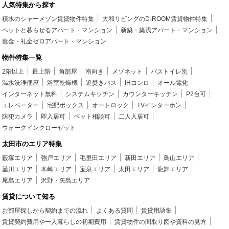
人気特集から探す
積水のシャーメゾン賃貸物件特集
大和リビングのD-ROOM賃貸物件特集
ペットと暮らせるアパート・マンション
新築・築浅アパート・マンション
敷金・礼金ゼロアパート・マンション
物件特集一覧
2階以上
最上階
角部屋
南向き
メゾネット
バストイレ別
温水洗浄便座
浴室乾燥機
追焚きバス
IHコンロ
オール電化
インターネット無料
システムキッチン
カウンターキッチン
P2台可
エレベーター
宅配ボックス
オートロック
TVインターホン
防犯カメラ
即入居可
ペット相談可
二人入居可
ウォークインクローゼット
太田市のエリア特集
藪塚エリア
強戸エリア
毛里田エリア
新田エリア
鳥山エリア
韮川エリア
木崎エリア
宝泉エリア
太田エリア
龍舞エリア
尾島エリア
沢野・矢島エリア
賃貸について知る
お部屋探しから契約までの流れ
よくある質問
賃貸用語集
賃貸契約費用や一人暮らしの初期費用
賃貸物件の間取り図や資料の見方