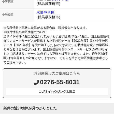
小学校区
(群馬県前橋市)
木瀬中学校
中学校区
(群馬県前橋市)
※各種情報と現状に差異がある場合は、現状優先となります。
※物件情報の学区情報について
当サイト物件情報に記載されております通学区域(学区)情報は、国土数値情報
ダウンロードサービスが提供する小学校区データ【2021年度】及び中学校区
データ【2021年度】を元に加工したものですので、記載情報が現在の学区域
と異なる場合がございます。国土数値情報ダウンロードサービスのWEBサイ
ト上で記述通り、データは必ずしも正確とは言えません。また、通学区域(学
区)は毎年見直しの対象となりますので、そちらを踏まえ学区情報は参考とし
てご活用下さい。
お部屋探しのご依頼はこちら
0276-55-8031
コガネイハウジング太田店
条件の近い物件が見つかりました