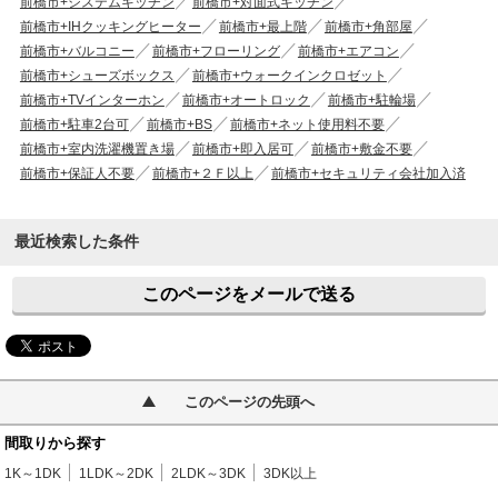
前橋市+システムキッチン
前橋市+対面式キッチン
前橋市+IHクッキングヒーター
前橋市+最上階
前橋市+角部屋
前橋市+バルコニー
前橋市+フローリング
前橋市+エアコン
前橋市+シューズボックス
前橋市+ウォークインクロゼット
前橋市+TVインターホン
前橋市+オートロック
前橋市+駐輪場
前橋市+駐車2台可
前橋市+BS
前橋市+ネット使用料不要
前橋市+室内洗濯機置き場
前橋市+即入居可
前橋市+敷金不要
前橋市+保証人不要
前橋市+２Ｆ以上
前橋市+セキュリティ会社加入済
最近検索した条件
このページをメールで送る
このページの先頭へ
間取りから探す
1K～1DK
1LDK～2DK
2LDK～3DK
3DK以上