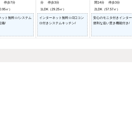
分 停歩7分
分 停歩3分
間14分 停歩3分
0.95㎡）
1LDK（29.25㎡）
2LDK（57.57㎡）
ネット無料☆/システム
インターネット無料☆/2口コン
安心のモニタ付きインター
備/
ロ付きシステムキッチン/
便利な追い焚き機能付き/