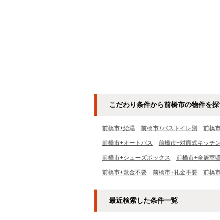
こだわり条件から前橋市の物件を探
前橋市+給湯
前橋市+バストイレ別
前橋
前橋市+オートバス
前橋市+対面式キッチ
前橋市+シューズボックス
前橋市+全居室
前橋市+敷金不要
前橋市+礼金不要
前橋
最近検索した条件一覧