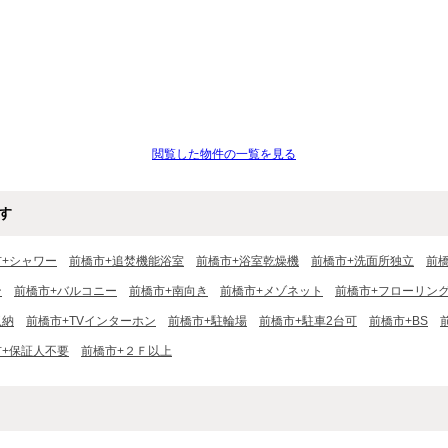
閲覧した物件の一覧を見る
す
市+シャワー
前橋市+追焚機能浴室
前橋市+浴室乾燥機
前橋市+洗面所独立
前
ン
前橋市+バルコニー
前橋市+南向き
前橋市+メゾネット
前橋市+フローリン
収納
前橋市+TVインターホン
前橋市+駐輪場
前橋市+駐車2台可
前橋市+BS
市+保証人不要
前橋市+２Ｆ以上