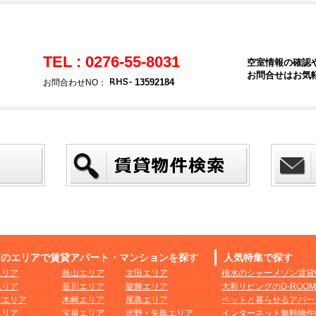
TEL : 0276-55-8031
空室情報の確認
お問合せはお気
13592184
お問合わせNO：
市のエリアで賃貸アパート・マンションを探す
人気特集で探す
エリア
鳥山エリア
太田エリア
積水のシャーメゾン賃貸
エリア
韮川エリア
龍舞エリア
大和リビングのD-ROO
田エリア
木崎エリア
尾島エリア
ペットと暮らせるアパー
エリア
宝泉エリア
沢野・矢島エリア
インターネット無料物件