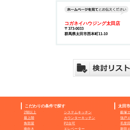
コガネイハウジング太田店
〒373-0033
群馬県太田市西本町11-10
こだわりの条件で探す
太田
2階以上
システムキッチン
藪塚
最上階
カウンターキッチン
強戸
角部屋
P2台可
毛里
南向き
エレベーター
新田