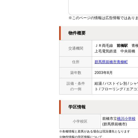
※このページの情報は広告情報ではあり
物件概要
ＪＲ両毛線
前橋駅
青柳
交通機関
上毛電気鉄道 中央前橋 
住所
群馬県前橋市青柳町
築年数
2003年8月
設備・条件
給湯 / バストイレ別 / シャ
の一例
ト / フローリング / エアコ
学区情報
前橋市立
桃川小学校
小学校区
(群馬県前橋市)
※各種情報と差異がある場合は現況優先となります
※物件情報の学区情報について