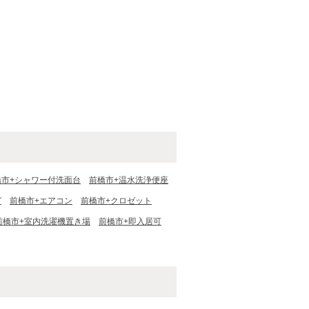
橋市+シャワー付洗面台
前橋市+温水洗浄便座
グ
前橋市+エアコン
前橋市+クロゼット
前橋市+室内洗濯機置き場
前橋市+即入居可