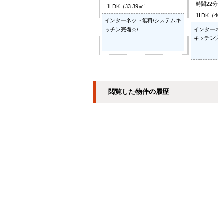
時間22
1LDK（33.39㎡）
1LDK（4
インターネット無料/システムキ
ッチン完備☆/
インター
キッチン完
閲覧した物件の履歴