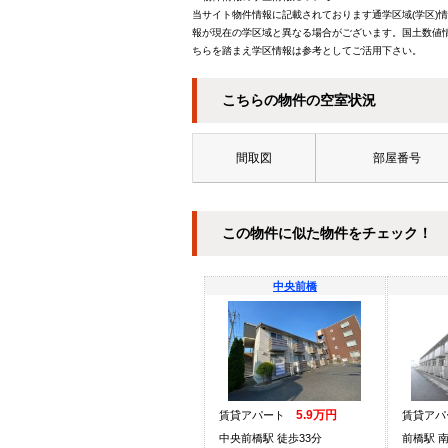
当サイト物件情報に記載されております通学区域(学区)
報が現在の学区域と異なる場合がございます。国土数値情
ちらを踏まえ学区情報は参考としてご活用下さい。
こちらの物件の空室状況
間取図
部屋番号
この物件に似た物件をチェック！
中央前橋
5.9万円
賃貸アパート
賃貸ア
中央前橋駅 徒歩33分
前橋駅 