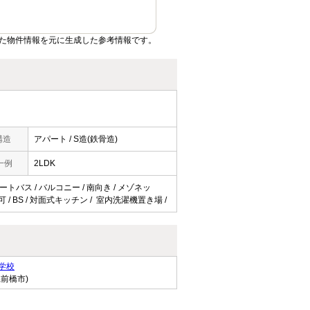
た物件情報を元に生成した参考情報です。
構造
アパート / S造(鉄骨造)
一例
2LDK
ートバス / バルコニー / 南向き / メゾネッ
可 / BS / 対面式キッチン / 室内洗濯機置き場 /
学校
県前橋市)