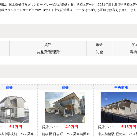
情報は、国土数値情報ダウンロードサービスが提供する小学校区データ【2021年度】及び中学校区デ
報ダウンロードサービスのWEBサイト上で記述通り、データは必ずしも正確とは言えません。また
賃料
敷金
間
共益費/管理費
礼金
専
前橋
前橋
中央前橋
6.1万円
4.9万円
5.15万円
パート
賃貸アパート
賃貸アパート
南橘中学校前 バス乗車
前橋駅 日吉町 バス乗車時間15
中央前橋駅 堀の内 バス