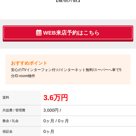
WEB来店予約はこちら
安心のTVインターフォン付☆/インターネット無料/スーパーへ車で5
分/D-room物件
3.6万円
賃料
3,000円 /
共益費 / 管理費
0ヶ月 / 0ヶ月
敷金 / 礼金
0ヶ月
保証金