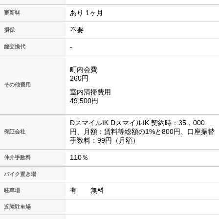
あり 1ヶ月
更新料
不要
損保
-
鍵交換代
町内会費
260円
その他費用
室内清掃費用
49,500円
DスマイルIK DスマイルIK 契約時：35，000
円、月額：賃料等総額の1%と800円、口座振替
保証会社
手数料：99円（月額）
110％
仲介手数料
バイク置き場
有 無料
駐車場
近隣駐車場