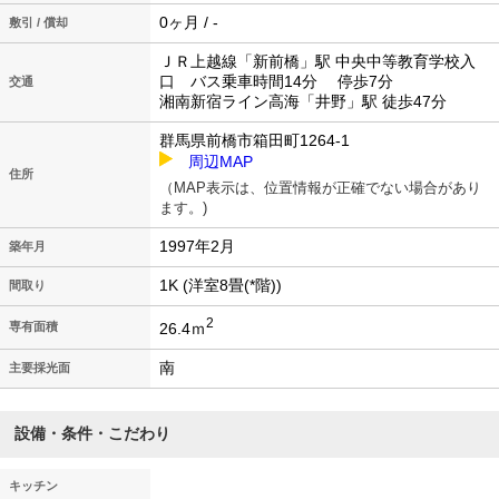
0ヶ月 / -
敷引 / 償却
ＪＲ上越線「新前橋」駅 中央中等教育学校入
口 バス乗車時間14分 停歩7分
交通
湘南新宿ライン高海「井野」駅 徒歩47分
群馬県前橋市箱田町1264-1
周辺MAP
住所
（MAP表示は、位置情報が正確でない場合があり
ます。)
1997年2月
築年月
1K (洋室8畳(*階))
間取り
2
26.4ｍ
専有面積
南
主要採光面
設備・条件・こだわり
キッチン