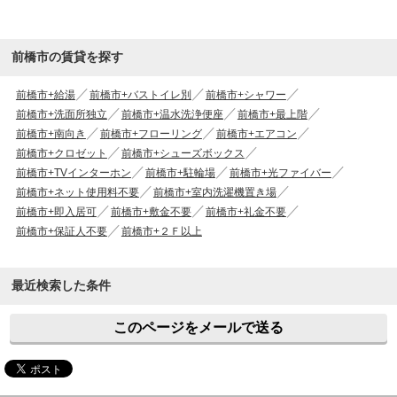
前橋市の賃貸を探す
前橋市+給湯
前橋市+バストイレ別
前橋市+シャワー
前橋市+洗面所独立
前橋市+温水洗浄便座
前橋市+最上階
前橋市+南向き
前橋市+フローリング
前橋市+エアコン
前橋市+クロゼット
前橋市+シューズボックス
前橋市+TVインターホン
前橋市+駐輪場
前橋市+光ファイバー
前橋市+ネット使用料不要
前橋市+室内洗濯機置き場
前橋市+即入居可
前橋市+敷金不要
前橋市+礼金不要
前橋市+保証人不要
前橋市+２Ｆ以上
最近検索した条件
このページをメールで送る