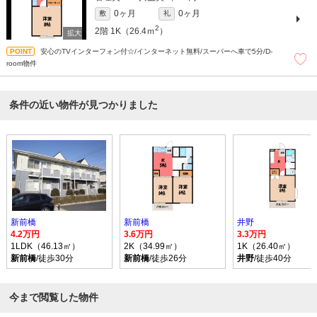
0ヶ月
0ヶ月
敷
礼
2
2階
1K（26.4ｍ
）
安心のTVインターフォン付☆/インターネット無料/スーパーへ車で5分/D-
room物件
条件の近い物件が見つかりました
新前橋
新前橋
井野
4.2万円
3.6万円
3.3万円
1LDK（46.13㎡）
2K（34.99㎡）
1K（26.40㎡）
新前橋
/徒歩30分
新前橋
/徒歩26分
井野
/徒歩40分
今まで閲覧した物件