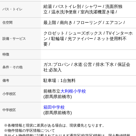
給湯 / バストイレ別 / シャワー / 洗面所独
バス・トイレ
立 / 温水洗浄便座 / 室内洗濯機置き場 /
最上階 / 南向き / フローリング / エアコン /
住空間
クロゼット / シューズボックス / TVインターホ
ン / 駐輪場 / 光ファイバー / ネット使用料不
設備・サービス
要 /
特徴
ガス:プロパン / 水道:公営 / 排水:下水 / 保証会
条件・その他
社:必加入
駐車場：1台無料
備考
前橋市立
大利根小学校
小学校区
(群馬県前橋市)
箱田中学校
中学校区
(群馬県前橋市)
※各種情報と現状に差異がある場合は、現状優先となります。
※物件情報の学区情報について
当サイト物件情報に記載されております通学区域(学区)情報は、国土数値情報