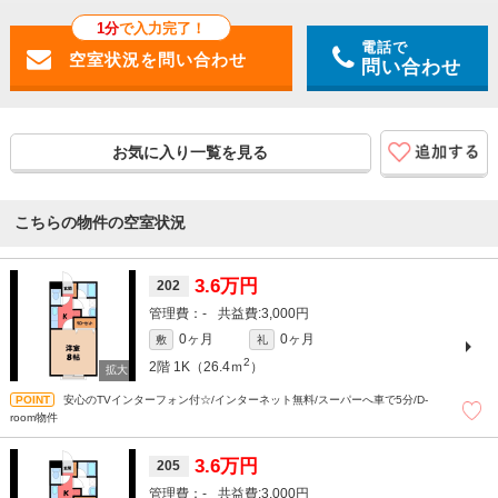
1分
で入力完了！
電話で
問い合わせ
お気に入り一覧を見る
こちらの物件の空室状況
3.6万円
202
-
3,000円
0ヶ月
0ヶ月
敷
礼
2
2階
1K（26.4ｍ
）
安心のTVインターフォン付☆/インターネット無料/スーパーへ車で5分/D-
room物件
3.6万円
205
-
3,000円