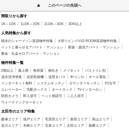
このページの先頭へ
間取りから探す
1K～1DK
1LDK～2DK
2LDK～3DK
3DK以上
人気特集から探す
積水のシャーメゾン賃貸物件特集
大和リビングのD-ROOM賃貸物件特集
ペットと暮らせるアパート・マンション
新築・築浅アパート・マンション
敷金・礼金ゼロアパート・マンション
物件特集一覧
2階以上
最上階
角部屋
南向き
メゾネット
バストイレ別
温水洗浄便座
浴室乾燥機
追焚きバス
IHコンロ
オール電化
インターネット無料
システムキッチン
カウンターキッチン
P2台可
エレベーター
宅配ボックス
オートロック
TVインターホン
防犯カメラ
即入居可
ペット相談可
二人入居可
ウォークインクローゼット
太田市のエリア特集
藪塚エリア
強戸エリア
毛里田エリア
新田エリア
鳥山エリア
韮川エリア
木崎エリア
宝泉エリア
太田エリア
龍舞エリア