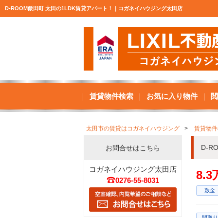
D-ROOM飯田町 太田の1LDK賃貸アパート！｜コガネイハウジング太田店
賃貸物件検索
お気に入り物件
閲
太田市の賃貸はコガネイハウジング
賃貸物件
D-
お問合せはこちら
コガネイハウジング太田店
8.
0276-55-8031
敷金
間取り