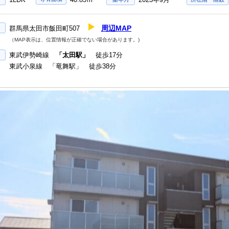
周辺MAP
群馬県太田市飯田町507
（MAP表示は、位置情報が正確でない場合があります。)
東武伊勢崎線
「太田駅」
徒歩17分
東武小泉線 「竜舞駅」 徒歩38分