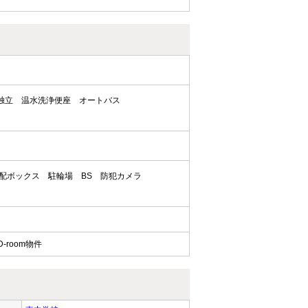
独立
温水洗浄便座
オートバス
配ボックス
駐輪場
BS
防犯カメラ
room物件