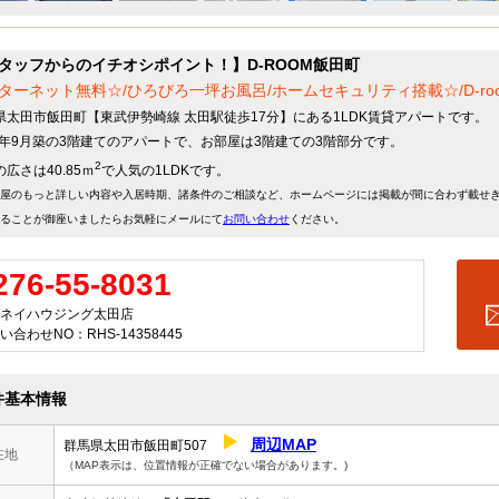
タッフからのイチオシポイント！】D-ROOM飯田町
ターネット無料☆/ひろびろ一坪お風呂/ホームセキュリティ搭載☆/D-ro
県太田市飯田町【東武伊勢崎線 太田駅徒歩17分】にある1LDK賃貸アパートです。
23年9月築の3階建てのアパートで、お部屋は3階建ての3階部分です。
2
広さは40.85ｍ
で人気の1LDKです。
屋のもっと詳しい内容や入居時期、諸条件のご相談など、ホームページには掲載が間に合わず載せ
ることが御座いましたらお気軽にメールにて
お問い合わせ
ください。
276-55-8031
ネイハウジング太田店
い合わせNO：RHS-14358445
件基本情報
周辺MAP
群馬県太田市飯田町507
在地
（MAP表示は、位置情報が正確でない場合があります。)