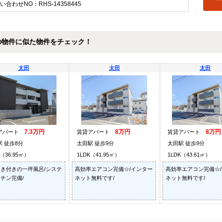
い合わせNO：RHS-14358445
の物件に似た物件をチェック！
太田
太田
太田
7.3万円
8万円
8万円
アパート
賃貸アパート
賃貸アパート
駅 徒歩8分
太田駅 徒歩9分
太田駅 徒歩9分
K（36.95㎡）
1LDK（41.95㎡）
1LDK（43.61㎡）
き付きの一坪風呂/システ
高効率エアコン完備☆/インター
高効率エアコン完備☆
チン完備/
ネット無料です/
ネット無料です/