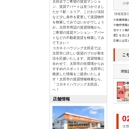
太田店でご希望の賃貸マンショ
小
ン、賃貸アパートは見つかりまし
たか？駅・エリア、こだわり項目
情報更新日
など少し条件を変更して賃貸物件
※各種情報
を検索してみてはいかがでしょう
※物件情報
か。太田市周辺の賃貸情報から、
当サイト物
ご希望の賃貸マンション・アパー
度】を元に
トなどの不動産賃貸を検索してみ
正確とは言
て下さい！
コガネイハウジング太田店では、
太田市に詳しい賃貸のプロが新生
こ
活を応援いたします。賃貸情報と
合わせて、太田市の住環境からお
すすめのスポットまで、太田市に
間取
根差した情報をご提供いたしま
す！太田市の賃貸情報検索なら、
「コガネイハウジング太田店」
へ！
店舗情報
0
コガ