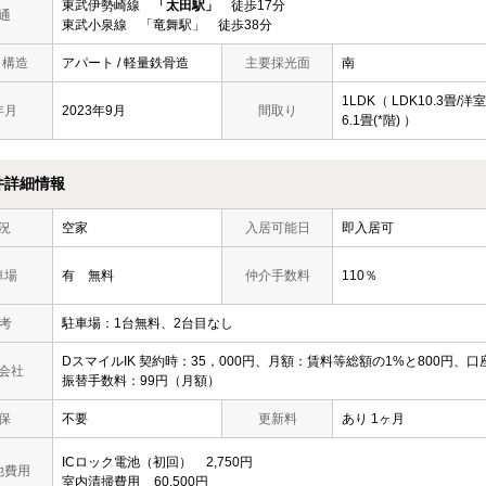
東武伊勢崎線
「太田駅」
徒歩17分
通
東武小泉線 「竜舞駅」 徒歩38分
/ 構造
アパート / 軽量鉄骨造
主要採光面
南
1LDK（ LDK10.3畳/洋室
年月
2023年9月
間取り
6.1畳(*階) ）
件詳細情報
況
空家
入居可能日
即入居可
車場
有 無料
仲介手数料
110％
 考
駐車場：1台無料、2台目なし
DスマイルIK 契約時：35，000円、月額：賃料等総額の1%と800円、口
会社
振替手数料：99円（月額）
保
不要
更新料
あり 1ヶ月
ICロック電池（初回）
2,750円
他費用
室内清掃費用
60,500円