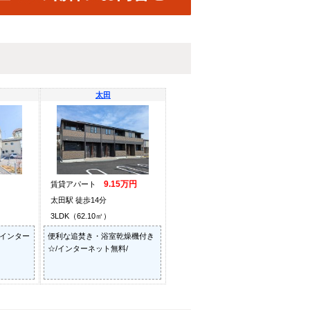
太田
9.15万円
賃貸アパート
太田駅 徒歩14分
3LDK（62.10㎡）
/インター
便利な追焚き・浴室乾燥機付き
☆/インターネット無料/