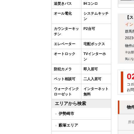
追焚きバス
IHコンロ
オール電化
システムキッチ
【ス
ン
イン
カウンターキッ
P2台可
群馬
チン
20
エレベーター
宅配ボックス
物件の
※お部
オートロック
TVインターホ
ン
気にな
防犯カメラ
即入居可
0
ペット相談可
二人入居可
コガ
ウォークインク
インターネット
お問
ローゼット
無料
エリアから検索
物
伊勢崎市
所
藪塚エリア