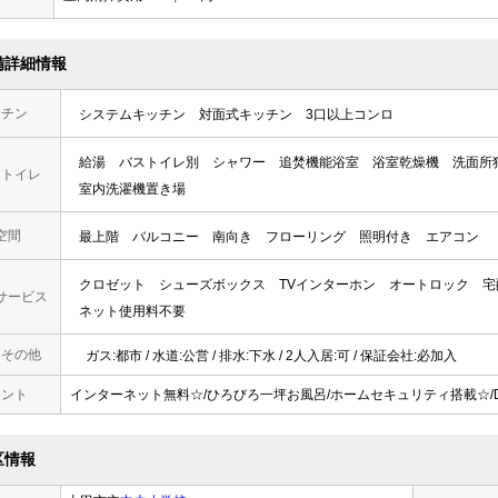
備詳細情報
ッチン
システムキッチン
対面式キッチン
3口以上コンロ
給湯
バストイレ別
シャワー
追焚機能浴室
浴室乾燥機
洗面所
・トイレ
室内洗濯機置き場
空間
最上階
バルコニー
南向き
フローリング
照明付き
エアコン
クロゼット
シューズボックス
TVインターホン
オートロック
宅
サービス
ネット使用料不要
・その他
ガス:都市 / 水道:公営 / 排水:下水 / 2人入居:可 / 保証会社:必加入
メント
インターネット無料☆/ひろびろ一坪お風呂/ホームセキュリティ搭載☆/D-
区情報