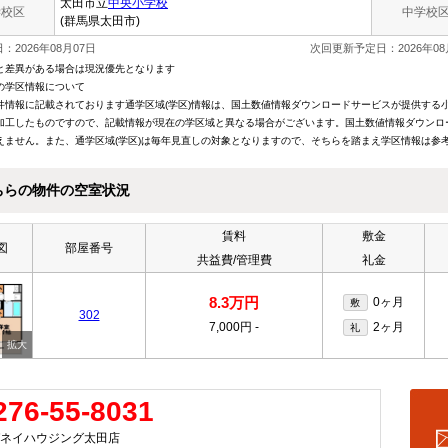
太田市立
中央小学校
学校区
中学校
(群馬県太田市)
：2026年08月07日
次回更新予定日：2026年08
と差異がある場合は現況優先となります
の学区情報について
件情報に記載されております通学区域(学区)情報は、国土数値情報ダウンロードサービスが提供する小学
加工したものですので、記載情報が現在の学区域と異なる場合がございます。国土数値情報ダウンロ
えません。また、通学区域(学区)は毎年見直しの対象となりますので、そちらを踏まえ学区情報は参
ちらの物件の空室状況
賃料
敷金
図
部屋番号
共益費/管理費
礼金
8.3万円
0ヶ月
敷
302
7,000円
-
2ヶ月
礼
276-55-8031
ネイハウジング太田店