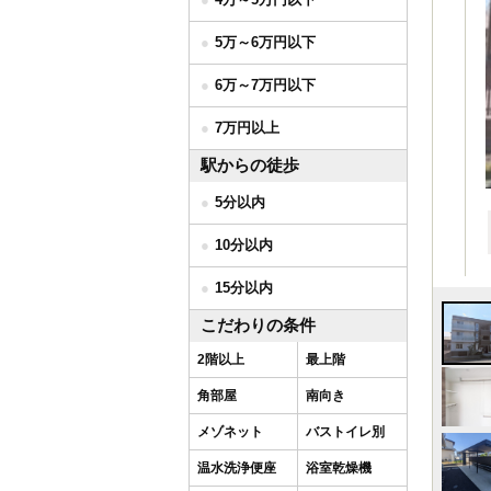
5万～6万円以下
6万～7万円以下
7万円以上
駅からの徒歩
5分以内
10分以内
15分以内
こだわりの条件
2階以上
最上階
角部屋
南向き
メゾネット
バストイレ別
温水洗浄便座
浴室乾燥機