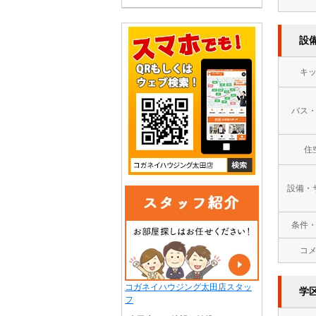
設
キ
バス
住
設備・
条件
コ
コガネイハウジング太田店スタッ
学
フ