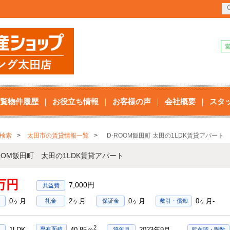
覧物件履歴
お役立ち情報
お客様の声
会社概要
スタ
検索
太田市の賃貸情報一覧
D-ROOM飯田町 太田の1LDK賃貸アパート
ROOM飯田町 太田の1LDK賃貸アパート
3万円
7,000円
0ヶ月
2ヶ月
0ヶ月
0ヶ月-
礼金
保証金
敷引・償却
2
1LDK
2023年9月
専有面積
40.85ｍ
築年月
所在階・階数