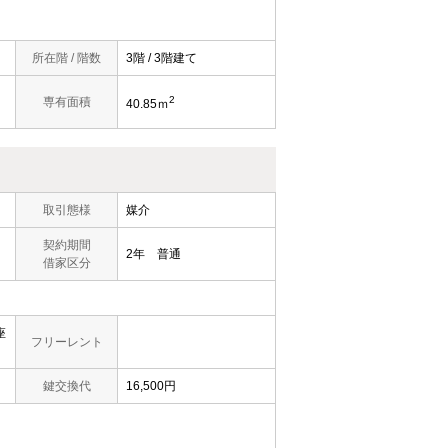
所在階 / 階数
3階 / 3階建て
2
専有面積
40.85ｍ
取引態様
媒介
契約期間
2年 普通
借家区分
座
フリーレント
鍵交換代
16,500円