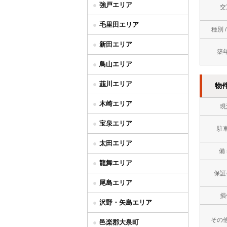
強戸エリア
交
毛里田エリア
種別 
新田エリア
築
鳥山エリア
韮川エリア
物
木崎エリア
現
宝泉エリア
駐
太田エリア
備
龍舞エリア
保証
尾島エリア
損
沢野・矢島エリア
その
邑楽郡大泉町