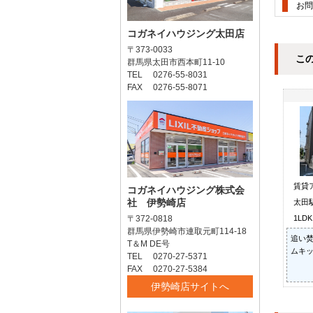
お問
コガネイハウジング太田店
〒373-0033
こ
群馬県太田市西本町11-10
TEL 0276-55-8031
FAX 0276-55-8071
賃貸
コガネイハウジング株式会
社 伊勢崎店
太田
〒372-0818
1LD
群馬県伊勢崎市連取元町114-18
追い焚
T＆M DE号
ムキッ
TEL 0270-27-5371
FAX 0270-27-5384
伊勢崎店サイトへ