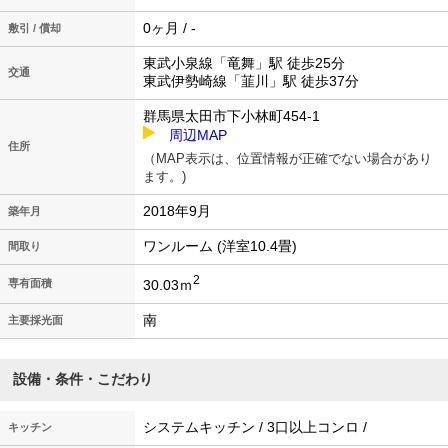
0ヶ月 / -
敷引 / 償却
東武小泉線「竜舞」駅 徒歩25分
交通
東武伊勢崎線「韮川」駅 徒歩37分
群馬県太田市下小林町454-1
周辺MAP
住所
（MAP表示は、位置情報が正確でない場合があり
ます。)
2018年9月
築年月
ワンルーム (洋室10.4畳)
間取り
2
30.03ｍ
専有面積
南
主要採光面
設備・条件・こだわり
システムキッチン / 3口以上コンロ /
キッチン