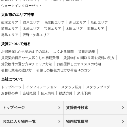
ウォークインクローゼット
太田市のエリア特集
藪塚エリア
強戸エリア
毛里田エリア
新田エリア
鳥山エリア
韮川エリア
木崎エリア
宝泉エリア
太田エリア
龍舞エリア
尾島エリア
沢野・矢島エリア
賃貸について知る
お部屋探しから契約までの流れ
よくある質問
賃貸用語集
賃貸契約費用や一人暮らしの初期費用
賃貸物件の間取り図や資料の見方
賃貸物件の選び方やチェック方法
お部屋探しにオススメの時期
引越し業者の選び方
引越しの梱包の仕方や荷造りのコツ
当社について
トップページ
インフォメーション
スタッフ紹介
スタッフブログ
お客様の声
会社概要
個人情報
勧誘方針
来店予約
トップページ
賃貸物件検索
お気に入り物件一覧
物件閲覧履歴