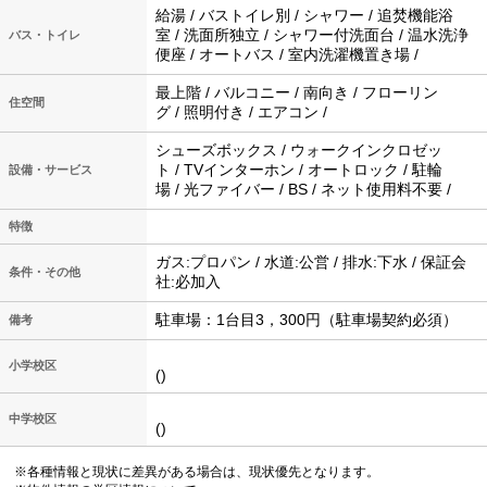
給湯 / バストイレ別 / シャワー / 追焚機能浴
室 / 洗面所独立 / シャワー付洗面台 / 温水洗浄
バス・トイレ
便座 / オートバス / 室内洗濯機置き場 /
最上階 / バルコニー / 南向き / フローリン
住空間
グ / 照明付き / エアコン /
シューズボックス / ウォークインクロゼッ
ト / TVインターホン / オートロック / 駐輪
設備・サービス
場 / 光ファイバー / BS / ネット使用料不要 /
特徴
ガス:プロパン / 水道:公営 / 排水:下水 / 保証会
条件・その他
社:必加入
駐車場：1台目3，300円（駐車場契約必須）
備考
小学校区
()
中学校区
()
※各種情報と現状に差異がある場合は、現状優先となります。