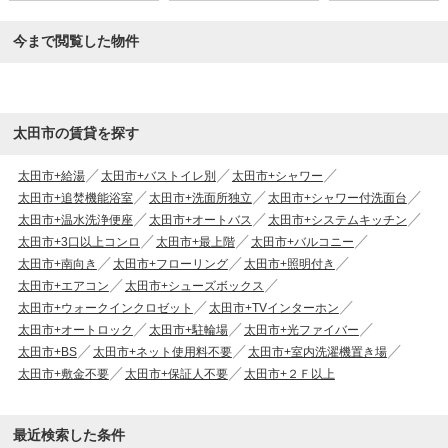
今まで閲覧した物件
太田市の賃貸を探す
太田市+給湯
太田市+バストイレ別
太田市+シャワー
太田市+追焚機能浴室
太田市+洗面所独立
太田市+シャワー付洗面台
太田市+温水洗浄便座
太田市+オートバス
太田市+システムキッチン
太田市+3口以上コンロ
太田市+最上階
太田市+バルコニー
太田市+南向き
太田市+フローリング
太田市+照明付き
太田市+エアコン
太田市+シューズボックス
太田市+ウォークインクロゼット
太田市+TVインターホン
太田市+オートロック
太田市+駐輪場
太田市+光ファイバー
太田市+BS
太田市+ネット使用料不要
太田市+室内洗濯機置き場
太田市+敷金不要
太田市+保証人不要
太田市+２Ｆ以上
最近検索した条件