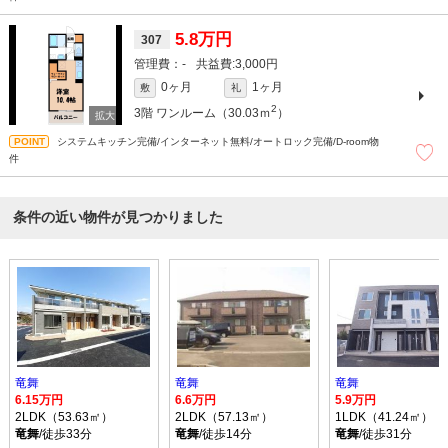
5.8万円
307
-
3,000円
0ヶ月
1ヶ月
敷
礼
2
3階
ワンルーム（30.03ｍ
）
システムキッチン完備/インターネット無料/オートロック完備/D-room物
件
条件の近い物件が見つかりました
竜舞
竜舞
竜舞
6.15万円
6.6万円
5.9万円
2LDK（53.63㎡）
2LDK（57.13㎡）
1LDK（41.24㎡）
竜舞
/徒歩33分
竜舞
/徒歩14分
竜舞
/徒歩31分