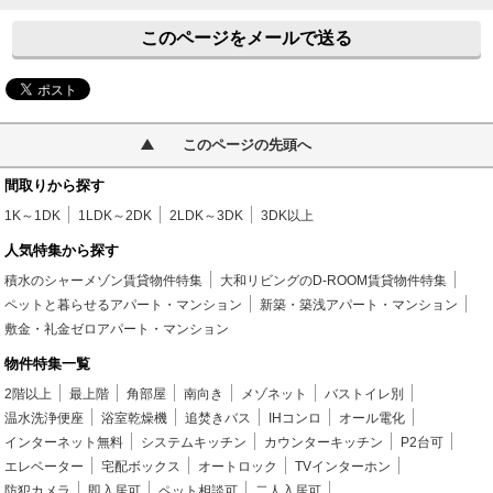
このページをメールで送る
このページの先頭へ
間取りから探す
1K～1DK
1LDK～2DK
2LDK～3DK
3DK以上
人気特集から探す
積水のシャーメゾン賃貸物件特集
大和リビングのD-ROOM賃貸物件特集
ペットと暮らせるアパート・マンション
新築・築浅アパート・マンション
敷金・礼金ゼロアパート・マンション
物件特集一覧
2階以上
最上階
角部屋
南向き
メゾネット
バストイレ別
温水洗浄便座
浴室乾燥機
追焚きバス
IHコンロ
オール電化
インターネット無料
システムキッチン
カウンターキッチン
P2台可
エレベーター
宅配ボックス
オートロック
TVインターホン
防犯カメラ
即入居可
ペット相談可
二人入居可