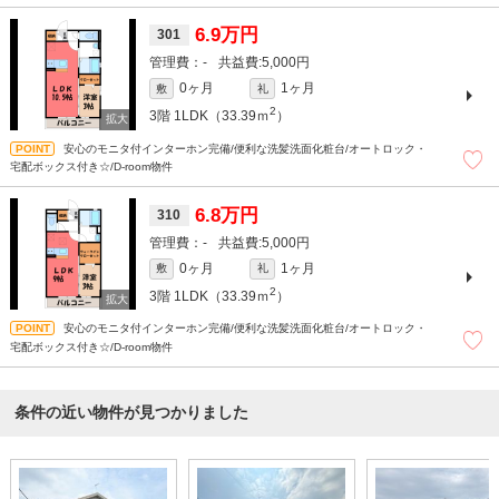
6.9万円
301
-
5,000円
0ヶ月
1ヶ月
敷
礼
2
3階
1LDK（33.39ｍ
）
安心のモニタ付インターホン完備/便利な洗髪洗面化粧台/オートロック・
宅配ボックス付き☆/D-room物件
6.8万円
310
-
5,000円
0ヶ月
1ヶ月
敷
礼
2
3階
1LDK（33.39ｍ
）
安心のモニタ付インターホン完備/便利な洗髪洗面化粧台/オートロック・
宅配ボックス付き☆/D-room物件
条件の近い物件が見つかりました