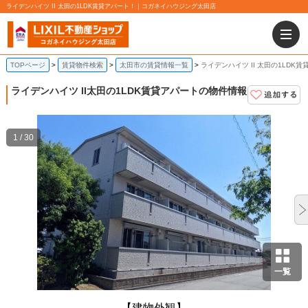
ライデンハイツ II 太田の1LDK賃貸アパート！｜コガネイハウジング太田店
TOPページ
賃貸物件検索
太田市の賃貸情報一覧
ライデンハイツ II 太田の1LDK
ライデンハイツ II
太田の1LDK賃貸アパートの物件情報
1 / 30
一覧
【建物外観】