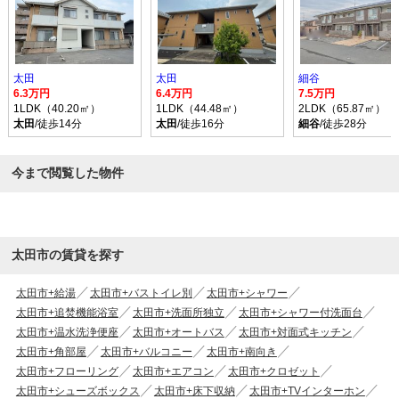
太田
太田
細谷
6.3万円
6.4万円
7.5万円
1LDK（40.20㎡）
1LDK（44.48㎡）
2LDK（65.87㎡）
太田
/徒歩14分
太田
/徒歩16分
細谷
/徒歩28分
今まで閲覧した物件
太田市の賃貸を探す
太田市+給湯
太田市+バストイレ別
太田市+シャワー
太田市+追焚機能浴室
太田市+洗面所独立
太田市+シャワー付洗面台
太田市+温水洗浄便座
太田市+オートバス
太田市+対面式キッチン
太田市+角部屋
太田市+バルコニー
太田市+南向き
太田市+フローリング
太田市+エアコン
太田市+クロゼット
太田市+シューズボックス
太田市+床下収納
太田市+TVインターホン