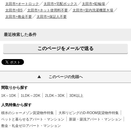
太田市+オートロック
太田市+宅配ボックス
太田市+駐輪場
太田市+BS
太田市+ネット使用料不要
太田市+室内洗濯機置き場
太田市+敷金不要
太田市+保証人不要
最近検索した条件
このページをメールで送る
このページの先頭へ
間取りから探す
1K～1DK
1LDK～2DK
2LDK～3DK
3DK以上
人気特集から探す
積水のシャーメゾン賃貸物件特集
大和リビングのD-ROOM賃貸物件特集
ペットと暮らせるアパート・マンション
新築・築浅アパート・マンション
敷金・礼金ゼロアパート・マンション