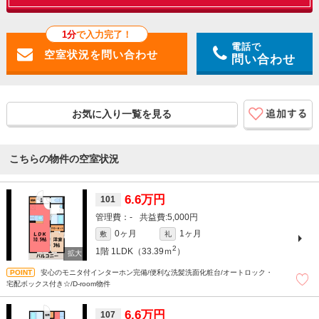
1分
で入力完了！
電話で
問い合わせ
お気に入り一覧を見る
こちらの物件の空室状況
6.6万円
101
-
5,000円
0ヶ月
1ヶ月
敷
礼
2
1階
1LDK（33.39ｍ
）
安心のモニタ付インターホン完備/便利な洗髪洗面化粧台/オートロック・
宅配ボックス付き☆/D-room物件
6.6万円
107