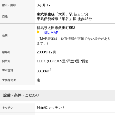
0ヶ月 / -
敷引 / 償却
東武桐生線「太田」駅 徒歩17分
交通
東武伊勢崎線「細谷」駅 徒歩45分
群馬県太田市飯田町553
周辺MAP
住所
（MAP表示は、位置情報が正確でない場合があり
ます。)
2009年12月
築年月
1LDK (LDK10.5畳/洋室3畳(*階))
間取り
2
33.39ｍ
専有面積
南
主要採光面
設備・条件・こだわり
対面式キッチン /
キッチン