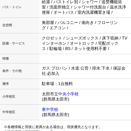
給湯 / バストイレ別 / シャワー / 追焚機能浴
室 / 洗面所独立 / シャワー付洗面台 / 温水洗浄
バス・トイレ
便座 / オートバス / 室内洗濯機置き場 /
角部屋 / バルコニー / 南向き / フローリン
住空間
グ / エアコン /
クロゼット / シューズボックス / 床下収納 / TV
インターホン / オートロック / 宅配ボック
設備・サービス
ス / 駐輪場 / BS / ネット使用料不要 /
特徴
ガス:プロパン / 水道:公営 / 排水:下水 / 保証会
条件・その他
社:必加入
駐車場：1台無料
備考
太田市立
中央小学校
小学校区
(群馬県太田市)
東中学校
中学校区
(群馬県太田市)
※各種情報と現状に差異がある場合は、現状優先となります。