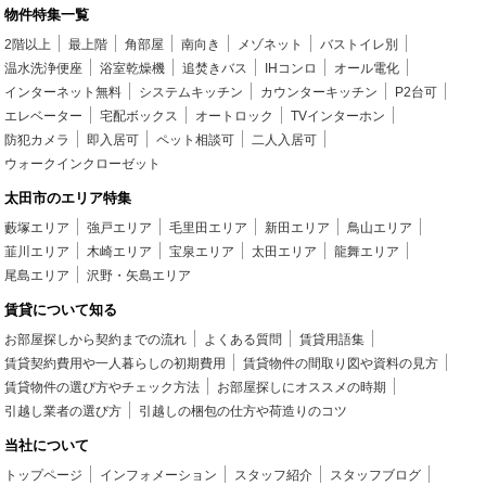
物件特集一覧
2階以上
最上階
角部屋
南向き
メゾネット
バストイレ別
温水洗浄便座
浴室乾燥機
追焚きバス
IHコンロ
オール電化
インターネット無料
システムキッチン
カウンターキッチン
P2台可
エレベーター
宅配ボックス
オートロック
TVインターホン
防犯カメラ
即入居可
ペット相談可
二人入居可
ウォークインクローゼット
太田市のエリア特集
藪塚エリア
強戸エリア
毛里田エリア
新田エリア
鳥山エリア
韮川エリア
木崎エリア
宝泉エリア
太田エリア
龍舞エリア
尾島エリア
沢野・矢島エリア
賃貸について知る
お部屋探しから契約までの流れ
よくある質問
賃貸用語集
賃貸契約費用や一人暮らしの初期費用
賃貸物件の間取り図や資料の見方
賃貸物件の選び方やチェック方法
お部屋探しにオススメの時期
引越し業者の選び方
引越しの梱包の仕方や荷造りのコツ
当社について
トップページ
インフォメーション
スタッフ紹介
スタッフブログ