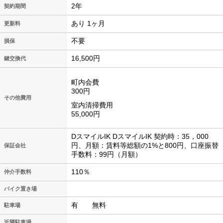
2年
契約期間
あり 1ヶ月
更新料
不要
損保
16,500円
鍵交換代
町内会費
300円
その他費用
室内清掃費用
55,000円
DスマイルIK DスマイルIK 契約時：35，000
円、月額：賃料等総額の1%と800円、口座振替
保証会社
手数料：99円（月額）
110％
仲介手数料
バイク置き場
有 無料
駐車場
近隣駐車場