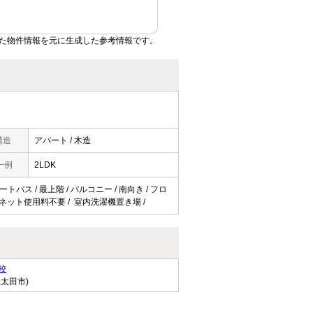
た物件情報を元に生成した参考情報です。
構造
アパート / 木造
一例
2LDK
トバス / 最上階 / バルコニー / 南向き / フロ
S / ネット使用料不要 / 室内洗濯機置き場 /
校
県太田市)