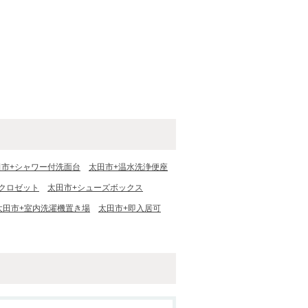
田市+シャワー付洗面台
太田市+温水洗浄便座
クロゼット
太田市+シューズボックス
太田市+室内洗濯機置き場
太田市+即入居可