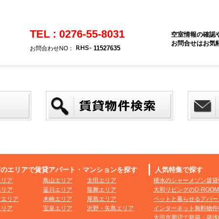
TEL : 0276-55-8031
空室情報の確認
お問合せはお気
11527635
お問合わせNO：
市のエリアで賃貸アパート・マンションを探す
人気特集で探す
エリア
鳥山エリア
太田エリア
積水のシャーメゾン賃貸
エリア
韮川エリア
龍舞エリア
大和リビングのD-ROO
田エリア
木崎エリア
尾島エリア
ペットと暮らせるアパー
エリア
宝泉エリア
沢野・矢島エリア
インターネット無料物件
太田市周辺で新築・築浅