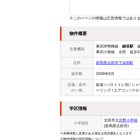
※このページの情報は広告情報ではあり
物件概要
東武伊勢崎線
細谷駅
徒
交通機関
東武小泉線 太田 徒歩3
住所
群馬県太田市下浜田町
築年数
2009年8月
設備・条件
給湯 / バストイレ別 / シャ
の一例
ーリング / エアコン / クロ
学区情報
太田市立
沢野小学校
小学校区
(群馬県太田市)
※各種情報と差異がある場合は現況優先となります
※物件情報の学区情報について