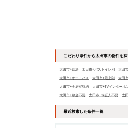
こだわり条件から太田市の物件を探
太田市+給湯
太田市+バストイレ別
太田
太田市+オートバス
太田市+最上階
太田
太田市+全居室収納
太田市+TVインターホ
太田市+敷金不要
太田市+保証人不要
太
最近検索した条件一覧