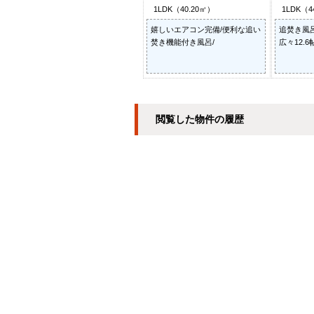
1LDK（40.20㎡）
1LDK（4
嬉しいエアコン完備/便利な追い
追焚き風
焚き機能付き風呂/
広々12.6
閲覧した物件の履歴