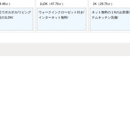
4.48㎡）
1LDK（47.70㎡）
1K（29.75㎡）
呂でポカポカ/リビング
ウォークインクローゼット付き/
ネット無料の１Kのお部屋
帖の1LDK/
インターネット無料/
テムキッチン完備/