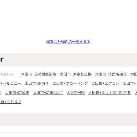
閲覧した物件の一覧を見る
す
市+シャワー
太田市+追焚機能浴室
太田市+浴室乾燥機
太田市+洗面所独立
太
市+バルコニー
太田市+南向き
太田市+フローリング
太田市+エアコン
太田市+
ン
太田市+駐輪場
太田市+駐車2台可
太田市+BS
太田市+ネット使用料不要
田市+２Ｆ以上