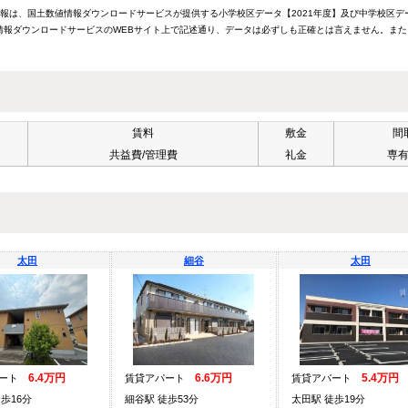
情報は、国土数値情報ダウンロードサービスが提供する小学校区データ【2021年度】及び中学校区デ
報ダウンロードサービスのWEBサイト上で記述通り、データは必ずしも正確とは言えません。また
賃料
敷金
間
共益費/管理費
礼金
専
太田
細谷
太田
6.4万円
6.6万円
5.4万円
パート
賃貸アパート
賃貸アパート
歩16分
細谷駅 徒歩53分
太田駅 徒歩19分