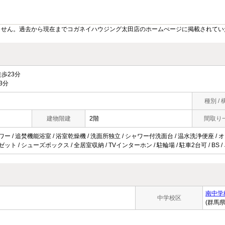
ません。過去から現在までコガネイハウジング太田店のホームぺージに掲載されてい
歩23分
3分
種別 / 
建物階建
2階
間取り
ワー / 追焚機能浴室 / 浴室乾燥機 / 洗面所独立 / シャワー付洗面台 / 温水洗浄便座 / オー
ゼット / シューズボックス / 全居室収納 / TVインターホン / 駐輪場 / 駐車2台可 / B
南中学
中学校区
(群馬