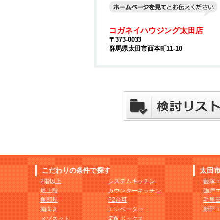
コガネイハウジング太田店
〒373-0033
群馬県太田市西本町11-10
こだわりの条件で探す
太田
2階以上
システムキッチン
藪塚
最上階
カウンターキッチン
強戸
角部屋
P2台可
毛里
南向き
エレベーター
新田
メゾネット
宅配ボックス