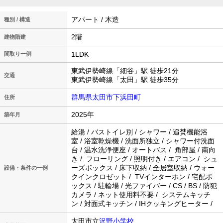
アパート / 木造
種別 / 構造
2階
建物階建
1LDK
間取り一例
東武伊勢崎線「細谷」駅 徒歩21分
交通
東武伊勢崎線「太田」駅 徒歩35分
群馬県太田市下浜田町
住所
2025年
築年月
給湯 / バストイレ別 / シャワー / 追焚機能浴
室 / 浴室乾燥機 / 洗面所独立 / シャワー付洗面
台 / 温水洗浄便座 / オートバス / 角部屋 / 南向
き / フローリング / 照明付き / エアコン / シュ
ーズボックス / 床下収納 / 全居室収納 / ウォー
設備・条件の一例
クインクロゼット / TVインターホン / 宅配ボ
ックス / 駐輪場 / 光ファイバー / CS / BS / 防犯
カメラ / ネット使用料不要 / システムキッチ
ン / 対面式キッチン / IHクッキングヒーター /
太田市立
沢野小学校