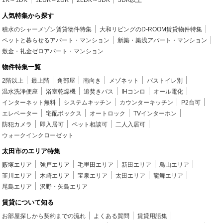
1K～1DK
1LDK～2DK
2LDK～3DK
3DK以上
人気特集から探す
積水のシャーメゾン賃貸物件特集
大和リビングのD-ROOM賃貸物件特集
ペットと暮らせるアパート・マンション
新築・築浅アパート・マンション
敷金・礼金ゼロアパート・マンション
物件特集一覧
2階以上
最上階
角部屋
南向き
メゾネット
バストイレ別
温水洗浄便座
浴室乾燥機
追焚きバス
IHコンロ
オール電化
インターネット無料
システムキッチン
カウンターキッチン
P2台可
エレベーター
宅配ボックス
オートロック
TVインターホン
防犯カメラ
即入居可
ペット相談可
二人入居可
ウォークインクローゼット
太田市のエリア特集
藪塚エリア
強戸エリア
毛里田エリア
新田エリア
鳥山エリア
韮川エリア
木崎エリア
宝泉エリア
太田エリア
龍舞エリア
尾島エリア
沢野・矢島エリア
賃貸について知る
お部屋探しから契約までの流れ
よくある質問
賃貸用語集