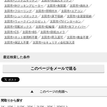
太田市+システムキッチン
太田市+対面式キッチン
太田市+IHクッキングヒーター
太田市+角部屋
太田市+南向き
太田市+フローリング
太田市+照明付き
太田市+エアコン
太田市+シューズボックス
太田市+床下収納
太田市+全居室収納
太田市+ウォークインクロゼット
太田市+TVインターホン
太田市+宅配ボックス
太田市+駐輪場
太田市+光ファイバー
太田市+CS
太田市+BS
太田市+防犯カメラ
太田市+ネット使用料不要
太田市+即入居可
太田市+敷金不要
太田市+保証人不要
太田市+セキュリティ会社加入済
最近検索した条件
このページをメールで送る
このページの先頭へ
間取りから探す