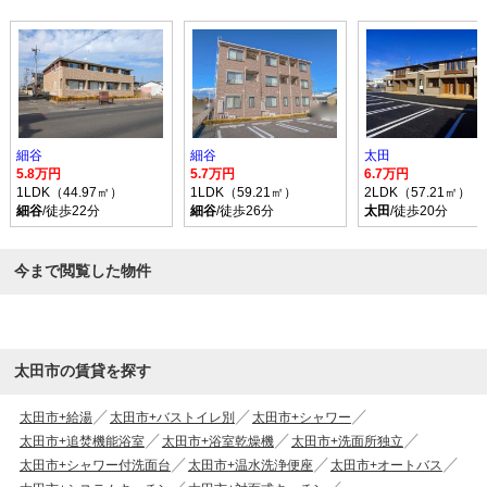
細谷
細谷
太田
5.8万円
5.7万円
6.7万円
1LDK（44.97㎡）
1LDK（59.21㎡）
2LDK（57.21㎡）
細谷
/徒歩22分
細谷
/徒歩26分
太田
/徒歩20分
今まで閲覧した物件
太田市の賃貸を探す
太田市+給湯
太田市+バストイレ別
太田市+シャワー
太田市+追焚機能浴室
太田市+浴室乾燥機
太田市+洗面所独立
太田市+シャワー付洗面台
太田市+温水洗浄便座
太田市+オートバス