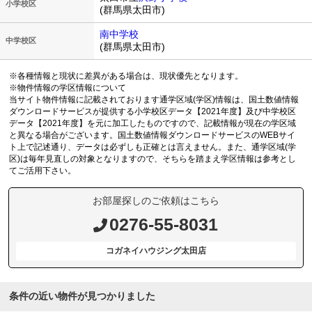
小学校区
(群馬県太田市)
南中学校
中学校区
(群馬県太田市)
※各種情報と現状に差異がある場合は、現状優先となります。
※物件情報の学区情報について
当サイト物件情報に記載されております通学区域(学区)情報は、国土数値情報
ダウンロードサービスが提供する小学校区データ【2021年度】及び中学校区
データ【2021年度】を元に加工したものですので、記載情報が現在の学区域
と異なる場合がございます。国土数値情報ダウンロードサービスのWEBサイ
ト上で記述通り、データは必ずしも正確とは言えません。また、通学区域(学
区)は毎年見直しの対象となりますので、そちらを踏まえ学区情報は参考とし
てご活用下さい。
お部屋探しのご依頼はこちら
0276-55-8031
コガネイハウジング太田店
条件の近い物件が見つかりました