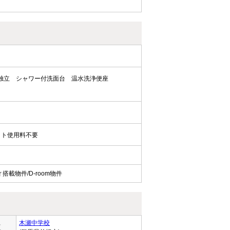
独立
シャワー付洗面台
温水洗浄便座
ット使用料不要
載物件/D-room物件
木瀬中学校
区