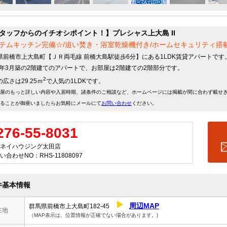
タッフからのイチオシポイント！】プレシャス上大島 II
テムキッチン完備☆/追い焚き・浴室乾燥機付き/ホームセキュリティ搭載物
県前橋市上大島町【ＪＲ両毛線 前橋大島駅徒歩6分】にある1LDK賃貸アパートです
16年3月築の2階建てのアパートで、お部屋は2階建ての2階部分です。
2
広さは29.25ｍ
で人気の1LDKです。
屋のもっと詳しい内容や入居時期、諸条件のご相談など、ホームページには掲載が間に合わず載せ
ることが御座いましたらお気軽にメールにて
お問い合わせ
ください。
276-55-8031
ネイハウジング太田店
い合わせNO：RHS-11808097
件基本情報
周辺MAP
群馬県前橋市上大島町182-45
在地
（MAP表示は、位置情報が正確でない場合があります。)