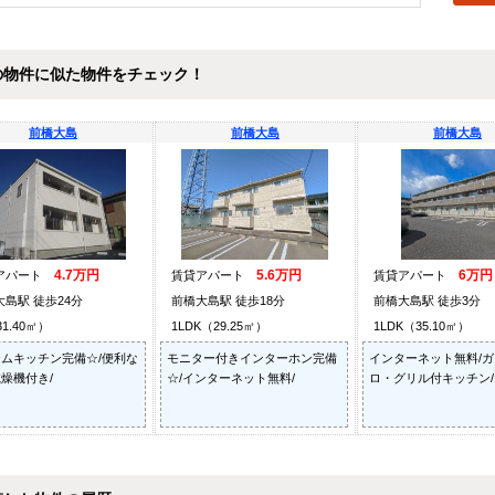
の物件に似た物件をチェック！
前橋大島
前橋大島
前橋大島
4.7万円
5.6万円
6万円
アパート
賃貸アパート
賃貸アパート
大島駅 徒歩24分
前橋大島駅 徒歩18分
前橋大島駅 徒歩3分
31.40㎡）
1LDK（29.25㎡）
1LDK（35.10㎡）
ムキッチン完備☆/便利な
モニター付きインターホン完備
インターネット無料/
燥機付き/
☆/インターネット無料/
ロ・グリル付キッチン/