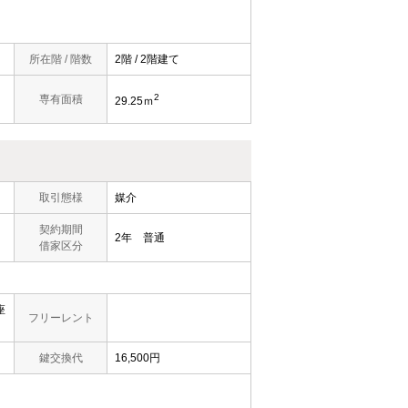
所在階 / 階数
2階 / 2階建て
2
専有面積
29.25ｍ
取引態様
媒介
契約期間
2年 普通
借家区分
座
フリーレント
鍵交換代
16,500円