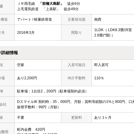
ＪＲ両毛線
「前橋大島駅」
徒歩6分
通
上毛電気鉄道 「上泉駅」 徒歩49分
/ 構造
アパート / 軽量鉄骨造
主要採光面
南西
1LDK（ LDK8.3畳/洋室
年月
2016年3月
間取り
2.8畳(*階) ）
件詳細情報
況
空家
入居可能日
即入居可
車場
あり2,200円
仲介手数料
110％
 考
駐車場：1台目2，200円（駐車場契約必須）
DスマイルIK 契約時：35，000円、月額：賃料等総額の1%と800円、口
会社
振替手数料：99円（月額）
保
不要
更新料
あり 1ヶ月
町内会費
420円
他費用