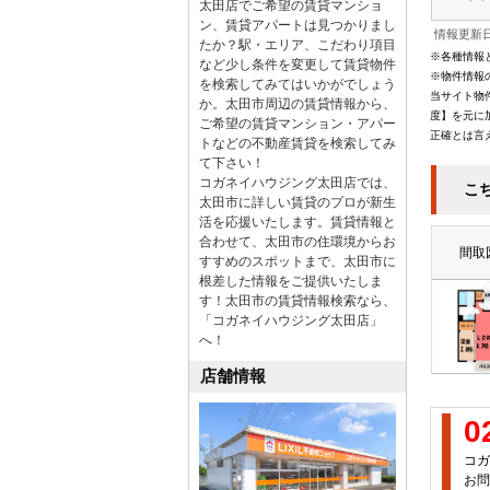
太田店でご希望の賃貸マンショ
ン、賃貸アパートは見つかりまし
情報更新日
たか？駅・エリア、こだわり項目
※各種情報
など少し条件を変更して賃貸物件
※物件情報
を検索してみてはいかがでしょう
当サイト物
か。太田市周辺の賃貸情報から、
度】を元に
ご希望の賃貸マンション・アパー
正確とは言
トなどの不動産賃貸を検索してみ
て下さい！
コガネイハウジング太田店では、
こ
太田市に詳しい賃貸のプロが新生
活を応援いたします。賃貸情報と
合わせて、太田市の住環境からお
間取
すすめのスポットまで、太田市に
根差した情報をご提供いたしま
す！太田市の賃貸情報検索なら、
「コガネイハウジング太田店」
へ！
店舗情報
0
コガ
お問