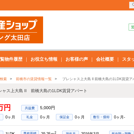
覧物件履歴
お役立ち情報
お客様の声
会社概要
スタ
検索
前橋市の賃貸情報一覧
プレシャス上大島 II 前橋大島の1LDK賃貸
シャス上大島 II 前橋大島の1LDK賃貸アパート
6万円
5,000円
0ヶ月
0ヶ月
0ヶ月
0ヶ月-
礼金
保証金
敷引・償却
2
1LDK
2016年3月
専有面積
29.25ｍ
築年月
所在階・階数