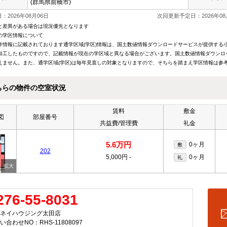
(群馬県前橋市)
：2026年08月06日
次回更新予定日：2026年08
と差異がある場合は現況優先となります
の学区情報について
件情報に記載されております通学区域(学区)情報は、国土数値情報ダウンロードサービスが提供する小学
加工したものですので、記載情報が現在の学区域と異なる場合がございます。国土数値情報ダウンロ
えません。また、通学区域(学区)は毎年見直しの対象となりますので、そちらを踏まえ学区情報は参
ちらの物件の空室状況
賃料
敷金
図
部屋番号
共益費/管理費
礼金
5.6万円
0ヶ月
敷
202
5,000円
-
0ヶ月
礼
276-55-8031
ネイハウジング太田店
い合わせNO：RHS-11808097