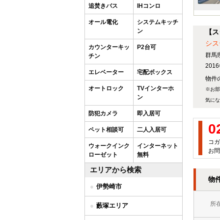
追焚きバス
IHコンロ
オール電化
システムキッチ
ン
【ス
シス
カウンターキッ
P2台可
群馬
チン
20
エレベーター
宅配ボックス
物件の
オートロック
TVインターホ
※お部
ン
気にな
防犯カメラ
即入居可
0
ペット相談可
二人入居可
コガ
ウォークインク
インターネット
お問
ローゼット
無料
エリアから検索
物
伊勢崎市
所
藪塚エリア