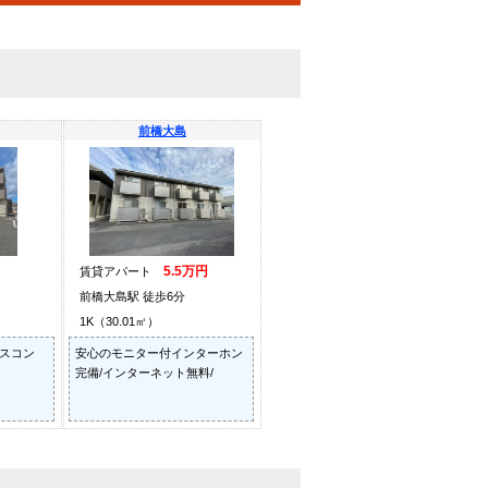
前橋大島
5.5万円
賃貸アパート
前橋大島駅 徒歩6分
1K（30.01㎡）
ガスコン
安心のモニター付インターホン
完備/インターネット無料/