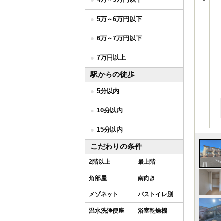
5万～6万円以下
6万～7万円以下
7万円以上
駅からの徒歩
5分以内
10分以内
15分以内
こだわりの条件
2階以上
最上階
角部屋
南向き
メゾネット
バストイレ別
温水洗浄便座
浴室乾燥機