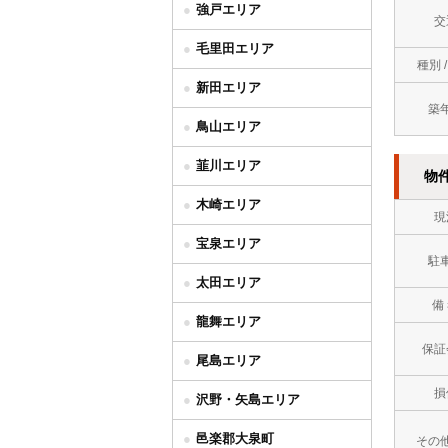
強戸エリア
交
毛里田エリア
種別 
新田エリア
築
鳥山エリア
韮川エリア
物
木崎エリア
現
宝泉エリア
駐
太田エリア
備
龍舞エリア
保証
尾島エリア
損
沢野・矢島エリア
邑楽郡大泉町
その