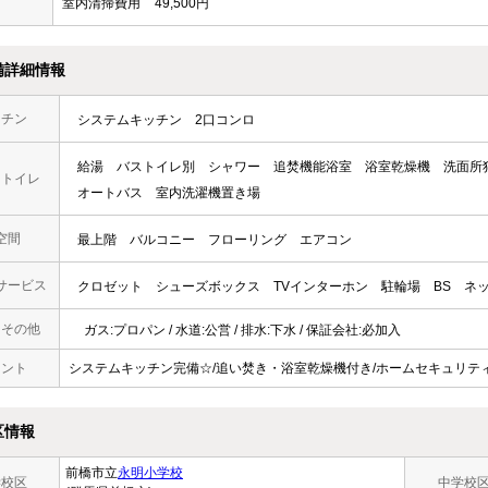
室内清掃費用
49,500円
備詳細情報
ッチン
システムキッチン
2口コンロ
給湯
バストイレ別
シャワー
追焚機能浴室
浴室乾燥機
洗面所
・トイレ
オートバス
室内洗濯機置き場
空間
最上階
バルコニー
フローリング
エアコン
サービス
クロゼット
シューズボックス
TVインターホン
駐輪場
BS
ネ
・その他
ガス:プロパン / 水道:公営 / 排水:下水 / 保証会社:必加入
メント
システムキッチン完備☆/追い焚き・浴室乾燥機付き/ホームセキュリティ搭
区情報
前橋市立
永明小学校
学校区
中学校