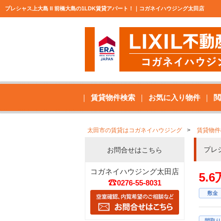
プレシャス上大島 II 前橋大島の1LDK賃貸アパート！｜コガネイハウジング太田店
賃貸物件検索
お気に入り物件
閲
太田市の賃貸はコガネイハウジング
賃貸物件
プレ
お問合せはこちら
コガネイハウジング太田店
5.
0276-55-8031
敷金
間取り