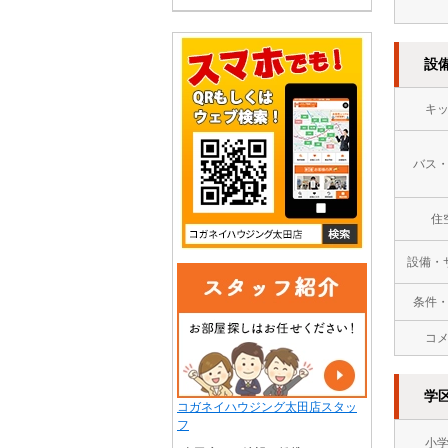
設
キ
バス
住
設備・
条件
コ
学
コガネイハウジング太田店スタッ
フ
小