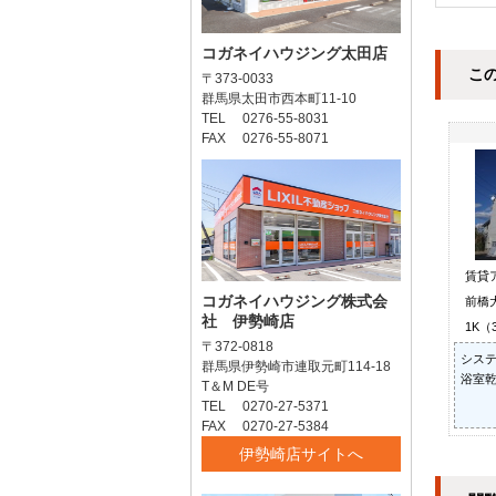
コガネイハウジング太田店
こ
〒373-0033
群馬県太田市西本町11-10
TEL 0276-55-8031
FAX 0276-55-8071
賃貸
コガネイハウジング株式会
前橋
社 伊勢崎店
1K（
〒372-0818
システ
群馬県伊勢崎市連取元町114-18
浴室乾
T＆M DE号
TEL 0270-27-5371
FAX 0270-27-5384
伊勢崎店サイトへ