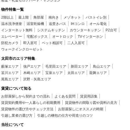
敷金・礼金ゼロアパート・マンション
物件特集一覧
2階以上
最上階
角部屋
南向き
メゾネット
バストイレ別
温水洗浄便座
浴室乾燥機
追焚きバス
IHコンロ
オール電化
インターネット無料
システムキッチン
カウンターキッチン
P2台可
エレベーター
宅配ボックス
オートロック
TVインターホン
防犯カメラ
即入居可
ペット相談可
二人入居可
ウォークインクローゼット
太田市のエリア特集
藪塚エリア
強戸エリア
毛里田エリア
新田エリア
鳥山エリア
韮川エリア
木崎エリア
宝泉エリア
太田エリア
龍舞エリア
尾島エリア
沢野・矢島エリア
賃貸について知る
お部屋探しから契約までの流れ
よくある質問
賃貸用語集
賃貸契約費用や一人暮らしの初期費用
賃貸物件の間取り図や資料の見方
賃貸物件の選び方やチェック方法
お部屋探しにオススメの時期
引越し業者の選び方
引越しの梱包の仕方や荷造りのコツ
当社について