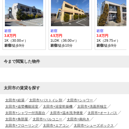
岩宿
岩宿
岩宿
3.8万円
4.5万円
3.8万円
1K（30.00㎡）
1LDK（36.00㎡）
1K（29.75㎡）
岩宿
/徒歩9分
岩宿
/徒歩10分
岩宿
/徒歩9分
今まで閲覧した物件
太田市の賃貸を探す
太田市+給湯
太田市+バストイレ別
太田市+シャワー
太田市+追焚機能浴室
太田市+浴室乾燥機
太田市+洗面所独立
太田市+シャワー付洗面台
太田市+温水洗浄便座
太田市+オートバス
太田市+角部屋
太田市+バルコニー
太田市+南向き
太田市+フローリング
太田市+エアコン
太田市+シューズボックス