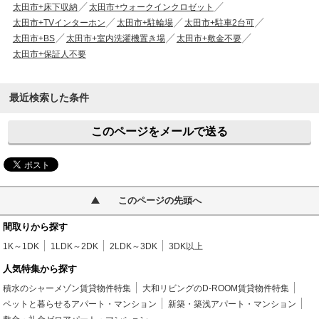
太田市+床下収納
太田市+ウォークインクロゼット
太田市+TVインターホン
太田市+駐輪場
太田市+駐車2台可
太田市+BS
太田市+室内洗濯機置き場
太田市+敷金不要
太田市+保証人不要
最近検索した条件
このページをメールで送る
このページの先頭へ
間取りから探す
1K～1DK
1LDK～2DK
2LDK～3DK
3DK以上
人気特集から探す
積水のシャーメゾン賃貸物件特集
大和リビングのD-ROOM賃貸物件特集
ペットと暮らせるアパート・マンション
新築・築浅アパート・マンション