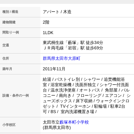
アパート / 木造
種別 / 構造
2階
建物階建
1LDK
間取り一例
東武桐生線「藪塚」駅 徒歩34分
交通
ＪＲ両毛線「岩宿」駅 徒歩69分
群馬県太田市大原町
住所
2011年11月
築年月
給湯 / バストイレ別 / シャワー / 追焚機能浴
室 / 浴室乾燥機 / 洗面所独立 / シャワー付洗面
台 / 温水洗浄便座 / オートバス / 角部屋 / バル
コニー / 南向き / フローリング / エアコン / シ
設備・条件の一例
ューズボックス / 床下収納 / ウォークインクロ
ゼット / TVインターホン / 駐輪場 / 駐車2台
可 / BS / 室内洗濯機置き場 /
太田市立
藪塚本町小学校
小学校区
(群馬県太田市)