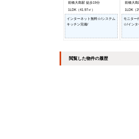
前橋大島駅 徒歩19分
前橋大島
1LDK（41.97㎡）
1LDK（2
インターネット無料☆/システム
モニター
キッチン完備/
☆/インタ
閲覧した物件の履歴