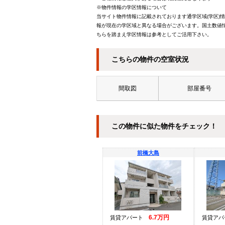
※物件情報の学区情報について
当サイト物件情報に記載されております通学区域(学区)
報が現在の学区域と異なる場合がございます。国土数値情
ちらを踏まえ学区情報は参考としてご活用下さい。
こちらの物件の空室状況
間取図
部屋番号
この物件に似た物件をチェック！
前橋大島
6.7万円
賃貸アパート
賃貸ア