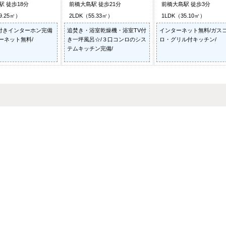
駅 徒歩18分
前橋大島駅 徒歩21分
前橋大島駅 徒歩3分
9.25㎡）
2LDK（55.33㎡）
1LDK（35.10㎡）
付きインターホン完備
追焚き・浴室乾燥機・浴室TV付
インターネット無料/ガス
ーネット無料/
き一坪風呂☆/３口コンロのシス
ロ・グリル付キッチン/
テムキッチン完備/