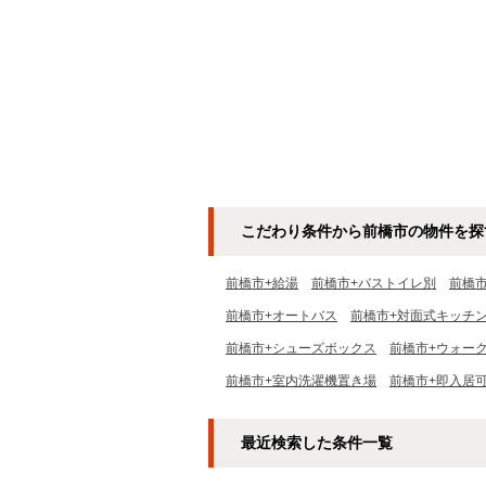
こだわり条件から前橋市の物件を探
前橋市+給湯
前橋市+バストイレ別
前橋
前橋市+オートバス
前橋市+対面式キッチ
前橋市+シューズボックス
前橋市+ウォー
前橋市+室内洗濯機置き場
前橋市+即入居
最近検索した条件一覧