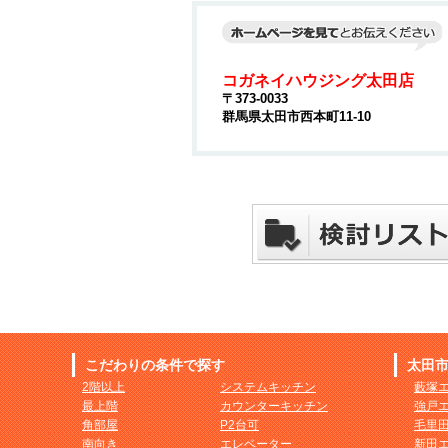
コガネイハウジング太田店
〒373-0033
群馬県太田市西本町11-10
こだわりの条件で探す
太田
2階以上
システムキッチン
藪塚
最上階
カウンターキッチン
強戸
角部屋
P2台可
毛里
南向き
エレベーター
新田