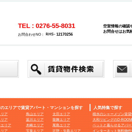
TEL : 0276-55-8031
空室情報の確認
お問合せはお気
12170256
お問合わせNO：
市のエリアで賃貸アパート・マンションを探す
人気特集で探す
エリア
鳥山エリア
太田エリア
積水のシャーメゾン賃貸
エリア
韮川エリア
龍舞エリア
大和リビングのD-ROO
田エリア
木崎エリア
尾島エリア
ペットと暮らせるアパー
エリア
宝泉エリア
沢野・矢島エリア
インターネット無料物件