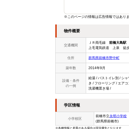
※このページの情報は広告情報ではあり
物件概要
ＪＲ両毛線
前橋大島駅
交通機関
上毛電気鉄道 上泉 徒歩
住所
群馬県前橋市野中町
築年数
2014年9月
給湯 / バストイレ別 / シャ
設備・条件
き / フローリング / エアコ
の一例
洗濯機置き場 /
学区情報
前橋市立
永明小学校
小学校区
(群馬県前橋市)
※各種情報と差異がある場合は現況優先となります