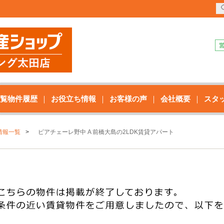
覧物件履歴
お役立ち情報
お客様の声
会社概要
スタ
情報一覧
ピアチェーレ野中 A 前橋大島の2LDK賃貸アパート