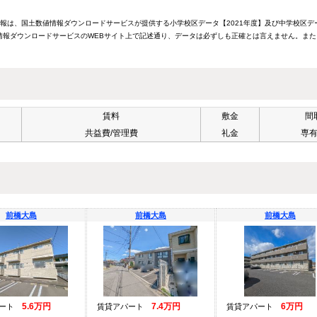
情報は、国土数値情報ダウンロードサービスが提供する小学校区データ【2021年度】及び中学校区デ
報ダウンロードサービスのWEBサイト上で記述通り、データは必ずしも正確とは言えません。また
賃料
敷金
間
共益費/管理費
礼金
専
前橋大島
前橋大島
前橋大島
5.6万円
7.4万円
6万円
パート
賃貸アパート
賃貸アパート