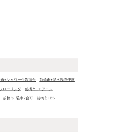
橋市+シャワー付洗面台
前橋市+温水洗浄便座
フローリング
前橋市+エアコン
前橋市+駐車2台可
前橋市+BS