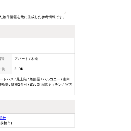
た物件情報を元に生成した参考情報です。
構造
アパート / 木造
一例
2LDK
トバス / 最上階 / 角部屋 / バルコニー / 南向
場 / 駐車2台可 / BS / 対面式キッチン / 室内
学校
県前橋市)