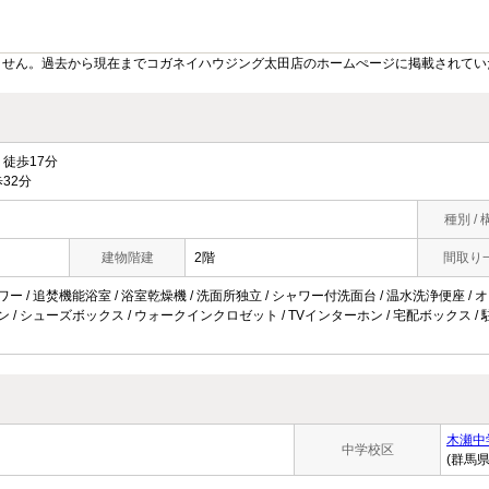
ません。過去から現在までコガネイハウジング太田店のホームぺージに掲載されてい
徒歩17分
32分
種別 / 
建物階建
2階
間取り
ワー / 追焚機能浴室 / 浴室乾燥機 / 洗面所独立 / シャワー付洗面台 / 温水洗浄便座 / オー
ン / シューズボックス / ウォークインクロゼット / TVインターホン / 宅配ボックス / 駐輪
木瀬中
中学校区
(群馬